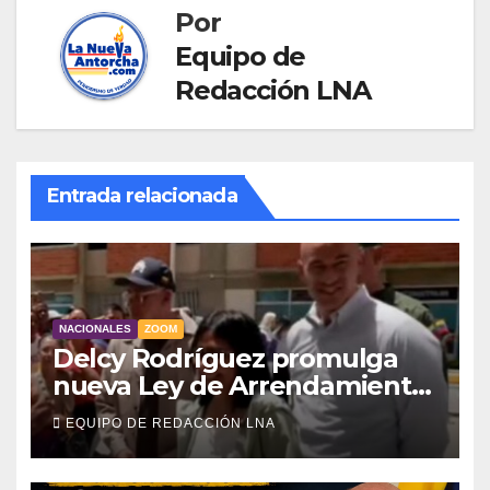
Por
Equipo de
Redacción LNA
Entrada relacionada
NACIONALES
ZOOM
Delcy Rodríguez promulga
nueva Ley de Arrendamiento
para atender a familias
EQUIPO DE REDACCIÓN LNA
damnificadas