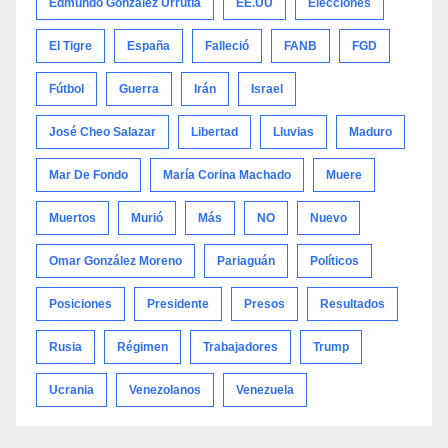
Edmundo González Urrutia
EE.UU
Elecciones
El Tigre
España
Falleció
FANB
FGD
Fútbol
Guerra
Irán
Israel
José Cheo Salazar
Libertad
Lluvias
Maduro
Mar De Fondo
María Corina Machado
Muere
Muertos
Murió
Más
NO
Nuevo
Omar González Moreno
Pariaguán
Políticos
Posiciones
Presidente
Presos
Resultados
Rusia
Régimen
Trabajadores
Trump
Ucrania
Venezolanos
Venezuela