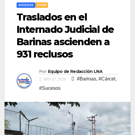
SUCESOS
ZOOM
Traslados en el
Internado Judicial de
Barinas ascienden a
931 reclusos
Por
Equipo de Redacción LNA
#Barinas
,
#Cárcel
,
MAY 27, 2026
#Sucesos