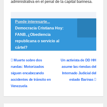
administrativa en el penal de la capital barinesa.
Puede interesarte...
Democracia Cristiana Hoy:
FANB, ¿Obediencia
republicana o servicio al
cártel?
Navegación
Muerte sobre dos
Un activista de DD HH
ruedas: Motorizados
asume las riendas del
de
siguen encabezando
Internado Judicial del
entradas
accidentes de tránsito en
estado Barinas
Venezuela