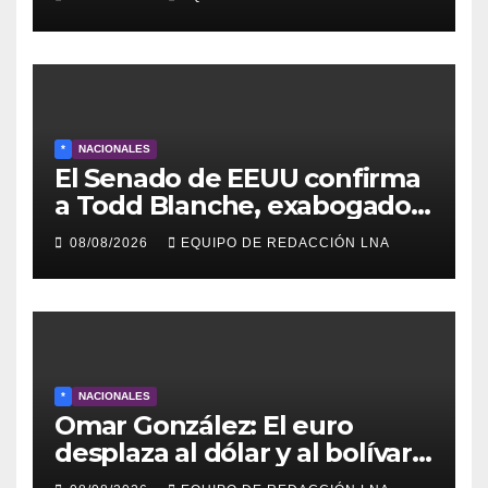
domingos en La Poderosa
90.3 FM
*
NACIONALES
El Senado de EEUU confirma
a Todd Blanche, exabogado
de Trump, como fiscal
08/08/2026
EQUIPO DE REDACCIÓN LNA
general
*
NACIONALES
Omar González: El euro
desplaza al dólar y al bolívar
en medio del caos