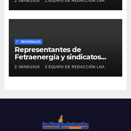
08/08/2026
EQUIPO DE REDACCIÓN LNA
económico
*
REGIONALES
Representantes de
Fetraenergía y sindicatos
base llaman a renovar
08/08/2026
EQUIPO DE REDACCIÓN LNA
directivas para rescatar la
lucha laboral en Anzoátegui