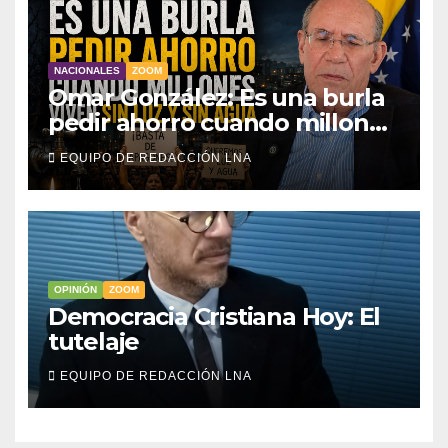
NACIONALES
ZOOM
Omar González: Es una burla
pedir ahorro cuando millones
viven sin luz y sin agua
EQUIPO DE REDACCIÓN LNA
OPINIÓN
ZOOM
Democracia Cristiana Hoy: El
tutelaje
EQUIPO DE REDACCIÓN LNA