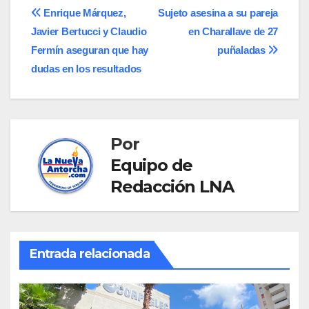
Navegación
Enrique Márquez,
Sujeto asesina a su pareja
Javier Bertucci y Claudio
en Charallave de 27
de
Fermín aseguran que hay
puñaladas
entradas
dudas en los resultados
Por
Equipo de
Redacción LNA
Entrada relacionada