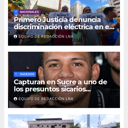
*
NACIONALES
Primero Justicia denuncia
discriminación eléctrica en el
interior del país
EQUIPO DE REDACCIÓN LNA
*
SUCESOS
Capturan en Sucre a uno de
los presuntos sicarios
implicados en el asesinato de
EQUIPO DE REDACCIÓN LNA
la líder pesquera Lylianna
Tineo