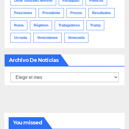
Omar González Moreno
Pariaguán
Políticos
Posiciones
Presidente
Presos
Resultados
Rusia
Régimen
Trabajadores
Trump
Ucrania
Venezolanos
Venezuela
Archivo De Noticias
Archivo
de
noticias
You missed