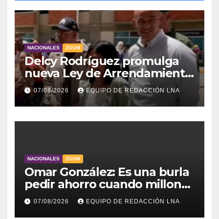
NACIONALES
ZOOM
Delcy Rodríguez promulga
nueva Ley de Arrendamiento
para atender a familias
07/08/2026
EQUIPO DE REDACCIÓN LNA
damnificadas
NACIONALES
ZOOM
Omar González: Es una burla
pedir ahorro cuando millones
viven sin luz y sin agua
07/08/2026
EQUIPO DE REDACCIÓN LNA