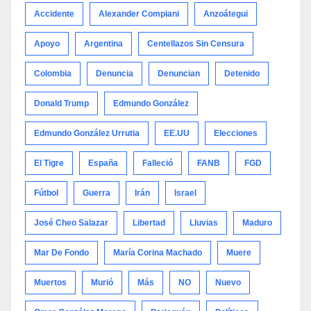
Accidente
Alexander Compiani
Anzoátegui
Apoyo
Argentina
Centellazos Sin Censura
Colombia
Denuncia
Denuncian
Detenido
Donald Trump
Edmundo González
Edmundo González Urrutia
EE.UU
Elecciones
El Tigre
España
Falleció
FANB
FGD
Fútbol
Guerra
Irán
Israel
José Cheo Salazar
Libertad
Lluvias
Maduro
Mar De Fondo
María Corina Machado
Muere
Muertos
Murió
Más
NO
Nuevo