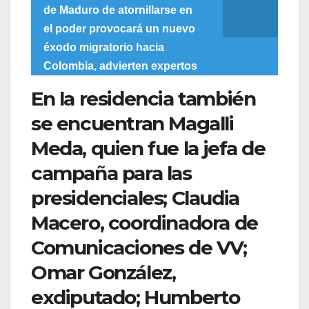
de Maduro de atornillarse en
el poder provocará un nuevo
éxodo migratorio hacia
Colombia, advierten expertos
En la residencia también
se encuentran Magalli
Meda, quien fue la jefa de
campaña para las
presidenciales; Claudia
Macero, coordinadora de
Comunicaciones de VV;
Omar González,
exdiputado; Humberto