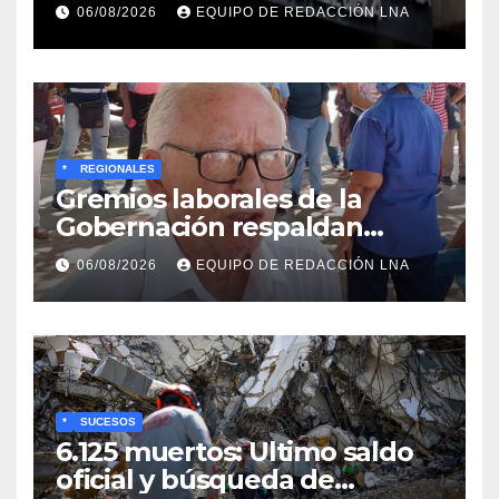
familiar en Venezuela
06/08/2026
EQUIPO DE REDACCIÓN LNA
*
REGIONALES
Gremios laborales de la
Gobernación respaldan
propuesta de Bono
06/08/2026
EQUIPO DE REDACCIÓN LNA
Recreativo de 100 dólares
para jubilados, pensionados y
activos
*
SUCESOS
6.125 muertos: Ultimo saldo
oficial y búsqueda de