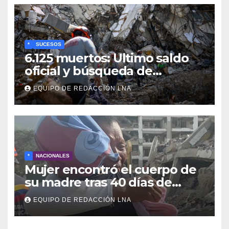
activos
*
SUCESOS
6.125 muertos: Ultimo saldo
oficial y búsqueda de
cadáveres continúa entre los
EQUIPO DE REDACCIÓN LNA
escombros
*
NACIONALES
Mujer encontró el cuerpo de
su madre tras 40 días de
búsqueda en Tanaguarena
EQUIPO DE REDACCIÓN LNA