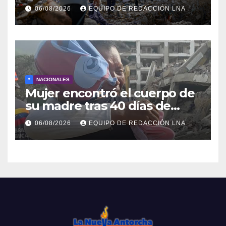
cadáveres continúa entre los
06/08/2026
EQUIPO DE REDACCIÓN LNA
escombros
*
NACIONALES
Mujer encontró el cuerpo de
su madre tras 40 días de
búsqueda en Tanaguarena
06/08/2026
EQUIPO DE REDACCIÓN LNA