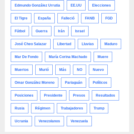
Edmundo González Urrutia
EE.UU
Elecciones
El Tigre
España
Falleció
FANB
FGD
Fútbol
Guerra
Irán
Israel
José Cheo Salazar
Libertad
Lluvias
Maduro
Mar De Fondo
María Corina Machado
Muere
Muertos
Murió
Más
NO
Nuevo
Omar González Moreno
Pariaguán
Políticos
Posiciones
Presidente
Presos
Resultados
Rusia
Régimen
Trabajadores
Trump
Ucrania
Venezolanos
Venezuela