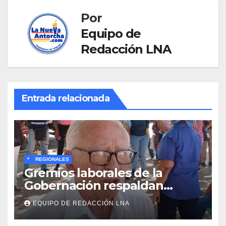
Por
Equipo de
Redacción LNA
Entrada relacionada
*
REGIONALES
Gremios laborales de la
Gobernación respaldan
propuesta de Bono
EQUIPO DE REDACCIÓN LNA
Recreativo de 100 dólares
para jubilados, pensionados y