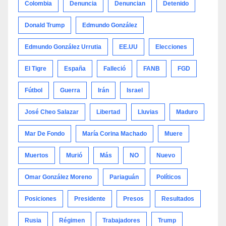
Colombia
Denuncia
Denuncian
Detenido
Donald Trump
Edmundo González
Edmundo González Urrutia
EE.UU
Elecciones
El Tigre
España
Falleció
FANB
FGD
Fútbol
Guerra
Irán
Israel
José Cheo Salazar
Libertad
Lluvias
Maduro
Mar De Fondo
María Corina Machado
Muere
Muertos
Murió
Más
NO
Nuevo
Omar González Moreno
Pariaguán
Políticos
Posiciones
Presidente
Presos
Resultados
Rusia
Régimen
Trabajadores
Trump