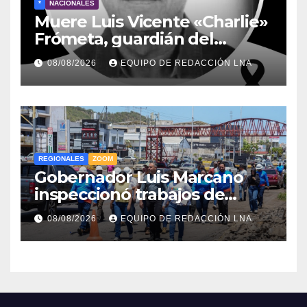
*
NACIONALES
Muere Luis Vicente «Charlie»
Frómeta, guardián del
legado musical de la Billo’s
08/08/2026
EQUIPO DE REDACCIÓN LNA
Caracas Boys
REGIONALES
ZOOM
Gobernador Luis Marcano
inspeccionó trabajos de
rehabilitación en al Av.
08/08/2026
EQUIPO DE REDACCIÓN LNA
Intercomunal