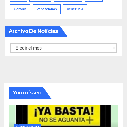
Ucrania
Venezolanos
Venezuela
Archivo De Noticias
Archivo
de
noticias
You missed
*
REGIONALES