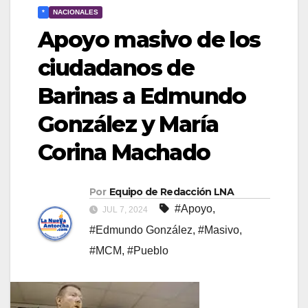
*
NACIONALES
Apoyo masivo de los
ciudadanos de
Barinas a Edmundo
González y María
Corina Machado
Por
Equipo de Redacción LNA
#Apoyo
,
JUL 7, 2024
#Edmundo González
,
#Masivo
,
#MCM
,
#Pueblo