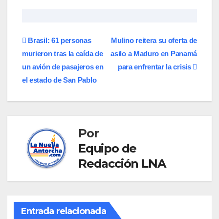
Navegación
Brasil: 61 personas
Mulino reitera su oferta de
murieron tras la caída de
asilo a Maduro en Panamá
de
un avión de pasajeros en
para enfrentar la crisis
entradas
el estado de San Pablo
Por
Equipo de
Redacción LNA
Entrada relacionada