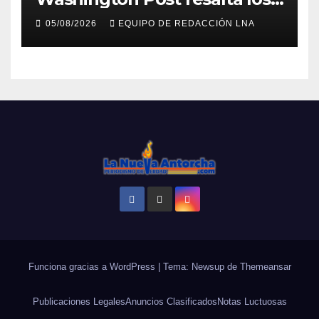
resultados de la economía de
05/08/2026
EQUIPO DE REDACCIÓN LNA
Milei y lo califica como «El
renacimiento de Argentina
continúa»
Funciona gracias a WordPress
|
Tema: Newsup de
Themeansar
Publicaciones Legales
Anuncios Clasificados
Notas Luctuosas