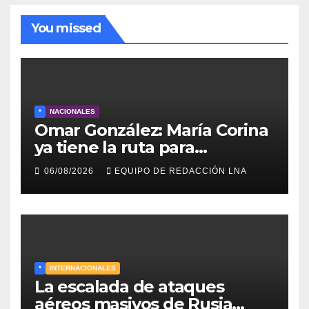
You missed
*
NACIONALES
Omar González: María Corina
ya tiene la ruta para
reconstruir Venezuela
06/08/2026
EQUIPO DE REDACCIÓN LNA
*
INTERNACIONALES
La escalada de ataques
aéreos masivos de Rusia