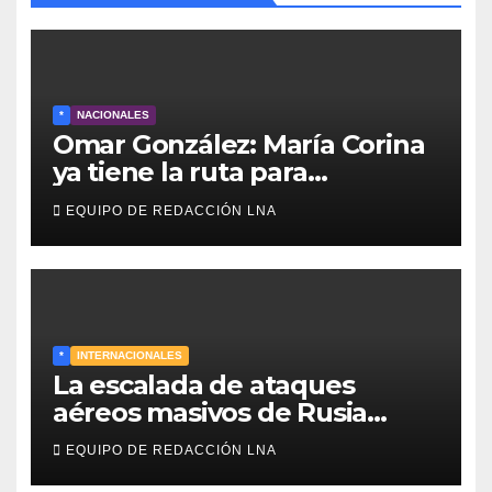
*
NACIONALES
Omar González: María Corina
ya tiene la ruta para
reconstruir Venezuela
EQUIPO DE REDACCIÓN LNA
*
INTERNACIONALES
La escalada de ataques
aéreos masivos de Rusia
sobre Kiev y centros
EQUIPO DE REDACCIÓN LNA
energéticos eleva la tensión