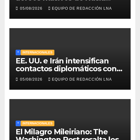
sobre Kiev y centros
05/08/2026
EQUIPO DE REDACCIÓN LNA
energéticos eleva la tensión
en el conflicto ucraniano
*
INTERNACIONALES
EE. UU. e Irán intensifican
contactos diplomáticos con
la mediación de Omán para
05/08/2026
EQUIPO DE REDACCIÓN LNA
reabrir el estrecho de Ormuz
*
INTERNACIONALES
El Milagro Mileiriano: The
Washington Post resalta los