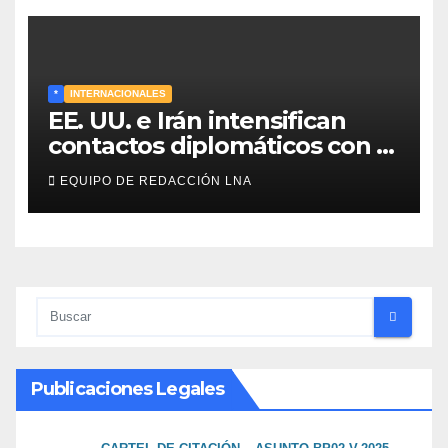
en el conflicto ucraniano
*
INTERNACIONALES
EE. UU. e Irán intensifican
contactos diplomáticos con la
mediación de Omán para
EQUIPO DE REDACCIÓN LNA
reabrir el estrecho de Ormuz
Publicaciones Legales