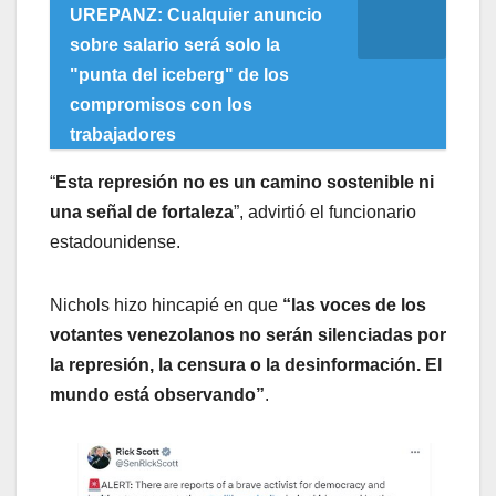
UREPANZ: Cualquier anuncio
sobre salario será solo la
"punta del iceberg" de los
compromisos con los
trabajadores
“
Esta represión no es un camino sostenible ni
una señal de fortaleza
”, advirtió el funcionario
estadounidense.
Nichols hizo hincapié en que
“las voces de los
votantes venezolanos no serán silenciadas por
la represión, la censura o la desinformación. El
mundo está observando”
.