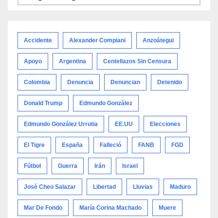
por
categoría
Accidente
Alexander Compiani
Anzoátegui
Apoyo
Argentina
Centellazos Sin Censura
Colombia
Denuncia
Denuncian
Detenido
Donald Trump
Edmundo González
Edmundo González Urrutia
EE.UU
Elecciones
El Tigre
España
Falleció
FANB
FGD
Fútbol
Guerra
Irán
Israel
José Cheo Salazar
Libertad
Lluvias
Maduro
Mar De Fondo
María Corina Machado
Muere