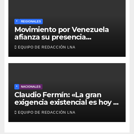
*
REGIONALES
Movimiento por Venezuela
afianza su presencia
comunitaria en La Ponderosa
EQUIPO DE REDACCIÓN LNA
y otras comunidades de
Anzoátegui
*
NACIONALES
Claudio Fermín: «La gran
exigencia existencial es hoy la
defensa de la soberanía»
EQUIPO DE REDACCIÓN LNA