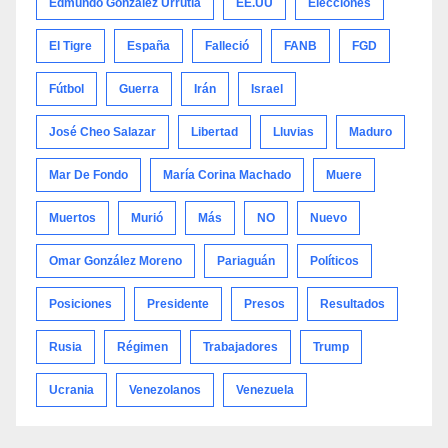
Edmundo González Urrutia
EE.UU
Elecciones
El Tigre
España
Falleció
FANB
FGD
Fútbol
Guerra
Irán
Israel
José Cheo Salazar
Libertad
Lluvias
Maduro
Mar De Fondo
María Corina Machado
Muere
Muertos
Murió
Más
NO
Nuevo
Omar González Moreno
Pariaguán
Políticos
Posiciones
Presidente
Presos
Resultados
Rusia
Régimen
Trabajadores
Trump
Ucrania
Venezolanos
Venezuela