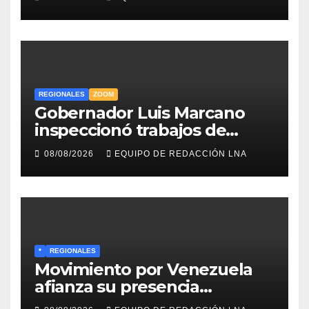
Caracas Boys
REGIONALES
ZOOM
Gobernador Luis Marcano
inspeccionó trabajos de
rehabilitación en al Av.
08/08/2026
EQUIPO DE REDACCIÓN LNA
Intercomunal
*
REGIONALES
Movimiento por Venezuela
afianza su presencia
comunitaria en La Ponderosa