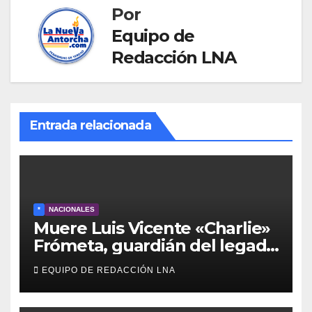
Por
Equipo de
Redacción LNA
Entrada relacionada
*
NACIONALES
Muere Luis Vicente «Charlie»
Frómeta, guardián del legado
musical de la Billo’s Caracas
EQUIPO DE REDACCIÓN LNA
Boys