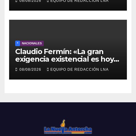
08/08/2026
EQUIPO DE REDACCIÓN LNA
y otras comunidades de
Anzoátegui
*
NACIONALES
Claudio Fermín: «La gran
exigencia existencial es hoy
la defensa de la soberanía»
08/08/2026
EQUIPO DE REDACCIÓN LNA