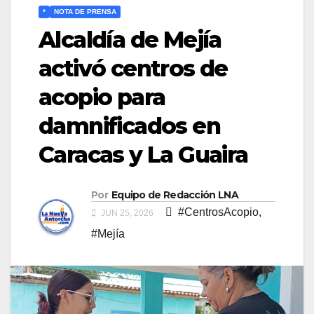
*
NOTA DE PRENSA
Alcaldía de Mejía
activó centros de
acopio para
damnificados en
Caracas y La Guaira
Por
Equipo de Redacción LNA
#CentrosAcopio
,
JUN 25, 2026
#Mejía