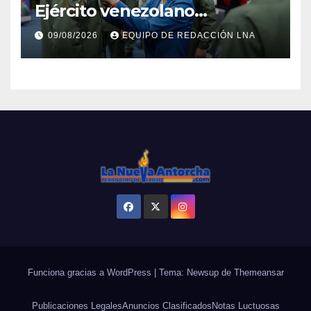
Ejército venezolano
refuerzan el control político y
09/08/2026
EQUIPO DE REDACCIÓN LNA
operativo de la Fuerza
Armada
Funciona gracias a WordPress
|
Tema: Newsup de
Themeansar
Publicaciones Legales
Anuncios Clasificados
Notas Luctuosas