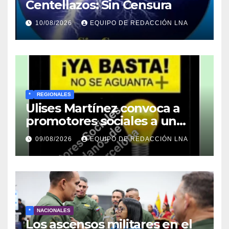
Centellazos: Sin Censura
10/08/2026
EQUIPO DE REDACCIÓN LNA
*
REGIONALES
Ulises Martínez convoca a
promotores sociales a un
encuentro estratégico este
09/08/2026
EQUIPO DE REDACCIÓN LNA
lunes en Barcelona en contra
de los apagones y malos
servicios
*
NACIONALES
Los ascensos militares en el