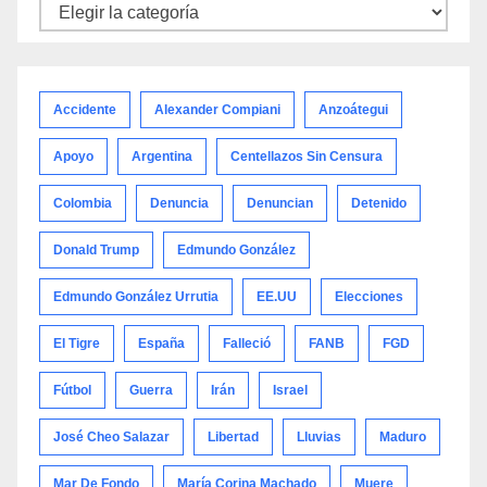
Noticias
por
categoría
Accidente
Alexander Compiani
Anzoátegui
Apoyo
Argentina
Centellazos Sin Censura
Colombia
Denuncia
Denuncian
Detenido
Donald Trump
Edmundo González
Edmundo González Urrutia
EE.UU
Elecciones
El Tigre
España
Falleció
FANB
FGD
Fútbol
Guerra
Irán
Israel
José Cheo Salazar
Libertad
Lluvias
Maduro
Mar De Fondo
María Corina Machado
Muere