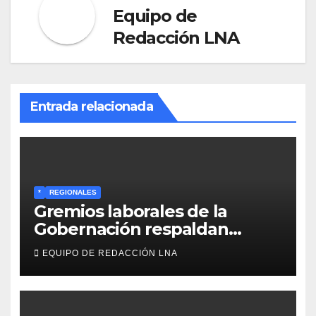
Equipo de
Redacción LNA
Entrada relacionada
*
REGIONALES
Gremios laborales de la
Gobernación respaldan
propuesta de Bono
EQUIPO DE REDACCIÓN LNA
Recreativo de 100 dólares
para jubilados, pensionados y
activos