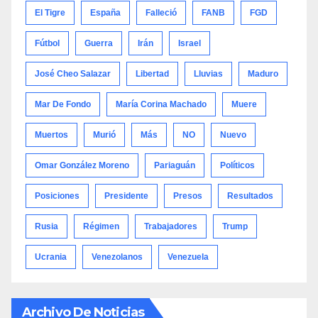
El Tigre
España
Falleció
FANB
FGD
Fútbol
Guerra
Irán
Israel
José Cheo Salazar
Libertad
Lluvias
Maduro
Mar De Fondo
María Corina Machado
Muere
Muertos
Murió
Más
NO
Nuevo
Omar González Moreno
Pariaguán
Políticos
Posiciones
Presidente
Presos
Resultados
Rusia
Régimen
Trabajadores
Trump
Ucrania
Venezolanos
Venezuela
Archivo De Noticias