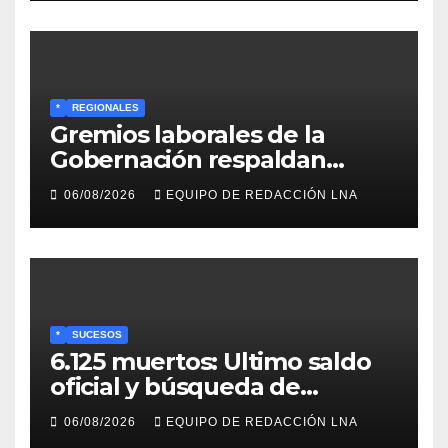
*
REGIONALES
Gremios laborales de la
Gobernación respaldan
propuesta de Bono
06/08/2026
EQUIPO DE REDACCIÓN LNA
Recreativo de 100 dólares
para jubilados, pensionados y
activos
*
SUCESOS
6.125 muertos: Ultimo saldo
oficial y búsqueda de
cadáveres continúa entre los
06/08/2026
EQUIPO DE REDACCIÓN LNA
escombros