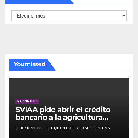
Archivo
de
noticias
You missed
NACIONALES
SVIAA pide abrir el crédito
bancario a la agricultura
familiar en Venezuela
06/08/2026
EQUIPO DE REDACCIÓN LNA