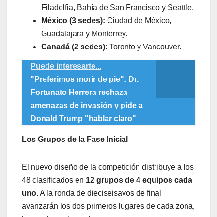
Filadelfia, Bahía de San Francisco y Seattle.
México (3 sedes):
Ciudad de México,
Guadalajara y Monterrey.
Canadá (2 sedes):
Toronto y Vancouver.
Puede interesarte...
"Preferimos morir de pie": Dr.
Fortunato Herrera rechaza
amenazas de invasión y pide a
Donald Trump "hablar claro"
Los Grupos de la Fase Inicial
​El nuevo diseño de la competición distribuye a los
48 clasificados en
12 grupos de 4 equipos cada
uno
. A la ronda de dieciseisavos de final
avanzarán los dos primeros lugares de cada zona,