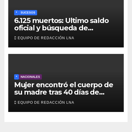
*
SUCESOS
6.125 muertos: Ultimo saldo
oficial y búsqueda de
cadáveres continúa entre los
EQUIPO DE REDACCIÓN LNA
escombros
*
NACIONALES
Mujer encontró el cuerpo de
su madre tras 40 días de
búsqueda en Tanaguarena
EQUIPO DE REDACCIÓN LNA