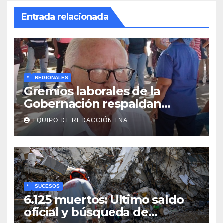
Entrada relacionada
*
REGIONALES
Gremios laborales de la
Gobernación respaldan
propuesta de Bono
EQUIPO DE REDACCIÓN LNA
Recreativo de 100 dólares
para jubilados, pensionados y
activos
*
SUCESOS
6.125 muertos: Ultimo saldo
oficial y búsqueda de