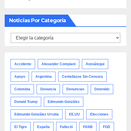
Noticias Por Categoría
Noticias
por
categoría
Accidente
Alexander Compiani
Anzoátegui
Apoyo
Argentina
Centellazos Sin Censura
Colombia
Denuncia
Denuncian
Detenido
Donald Trump
Edmundo González
Edmundo González Urrutia
EE.UU
Elecciones
El Tigre
España
Falleció
FANB
FGD