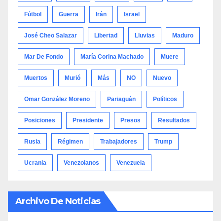
Fútbol
Guerra
Irán
Israel
José Cheo Salazar
Libertad
Lluvias
Maduro
Mar De Fondo
María Corina Machado
Muere
Muertos
Murió
Más
NO
Nuevo
Omar González Moreno
Pariaguán
Políticos
Posiciones
Presidente
Presos
Resultados
Rusia
Régimen
Trabajadores
Trump
Ucrania
Venezolanos
Venezuela
Archivo De Noticias