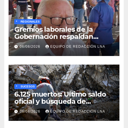
*
REGIONALES
Gremios laborales de la
Gobernación respaldan
propuesta de Bono
06/08/2026
EQUIPO DE REDACCIÓN LNA
Recreativo de 100 dólares
para jubilados, pensionados y
activos
*
SUCESOS
6.125 muertos: Ultimo saldo
oficial y búsqueda de
cadáveres continúa entre los
06/08/2026
EQUIPO DE REDACCIÓN LNA
escombros