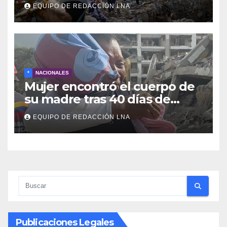
cadáveres continúa entre los
EQUIPO DE REDACCIÓN LNA
escombros
*
NACIONALES
Mujer encontró el cuerpo de
su madre tras 40 días de
búsqueda en Tanaguarena
EQUIPO DE REDACCIÓN LNA
Publicaciones Legales