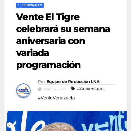
*
REGIONALES
Vente El Tigre
celebrará su semana
aniversaria con
variada
programación
Por
Equipo de Redacción LNA
#Aniversario
,
MAY 16, 2026
#VenteVenezuela