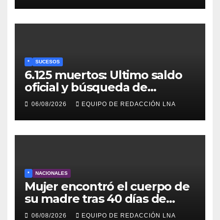
Recreativo de 100 dólares
para jubilados, pensionados y
activos
*
SUCESOS
6.125 muertos: Ultimo saldo
oficial y búsqueda de
cadáveres continúa entre los
06/08/2026
EQUIPO DE REDACCIÓN LNA
escombros
*
NACIONALES
Mujer encontró el cuerpo de
su madre tras 40 días de
búsqueda en Tanaguarena
06/08/2026
EQUIPO DE REDACCIÓN LNA