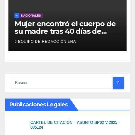
*
NACIONALES
Mujer encontró el cuerpo de
su madre tras 40 días de
búsqueda en Tanaguarena
EQUIPO DE REDACCIÓN LNA
Publicaciones Legales
CARTEL DE CITACIÓN – ASUNTO BP02-V-2025-
005124