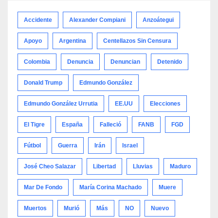
categoría
Accidente
Alexander Compiani
Anzoátegui
Apoyo
Argentina
Centellazos Sin Censura
Colombia
Denuncia
Denuncian
Detenido
Donald Trump
Edmundo González
Edmundo González Urrutia
EE.UU
Elecciones
El Tigre
España
Falleció
FANB
FGD
Fútbol
Guerra
Irán
Israel
José Cheo Salazar
Libertad
Lluvias
Maduro
Mar De Fondo
María Corina Machado
Muere
Muertos
Murió
Más
NO
Nuevo