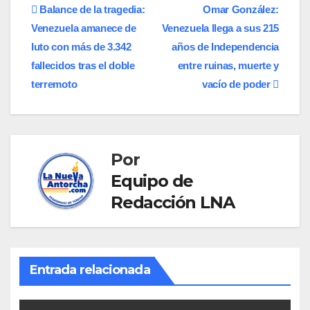
Navegación
Balance de la tragedia:
Omar González:
Venezuela amanece de
Venezuela llega a sus 215
de
luto con más de 3.342
años de Independencia
entradas
fallecidos tras el doble
entre ruinas, muerte y
terremoto
vacío de poder
Por
Equipo de
Redacción LNA
Entrada relacionada