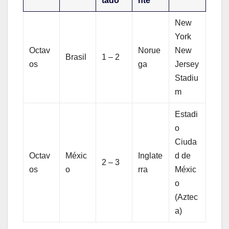
tado
nte
New
York
Octav
Norue
New
Brasil
1 – 2
os
ga
Jersey
Stadiu
m
Estadi
o
Ciuda
Octav
Méxic
Inglate
d de
2 – 3
os
o
rra
Méxic
o
(Aztec
a)