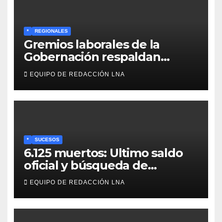
*
REGIONALES
Gremios laborales de la
Gobernación respaldan
propuesta de Bono
EQUIPO DE REDACCIÓN LNA
Recreativo de 100 dólares
para jubilados, pensionados y
activos
*
SUCESOS
6.125 muertos: Ultimo saldo
oficial y búsqueda de
cadáveres continúa entre los
EQUIPO DE REDACCIÓN LNA
escombros