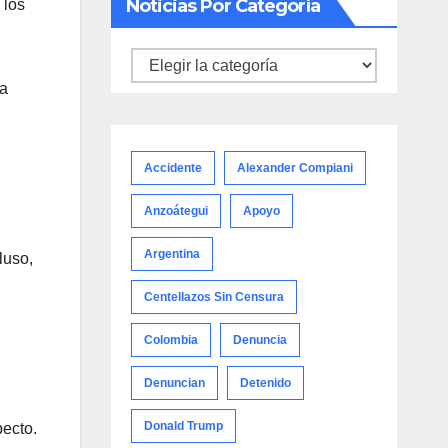
Noticias Por Categoría
 los
Noticias
 a
por
categoría
Accidente
Alexander Compiani
Anzoátegui
Apoyo
Argentina
luso,
Centellazos Sin Censura
Colombia
Denuncia
Denuncian
Detenido
Donald Trump
pecto.