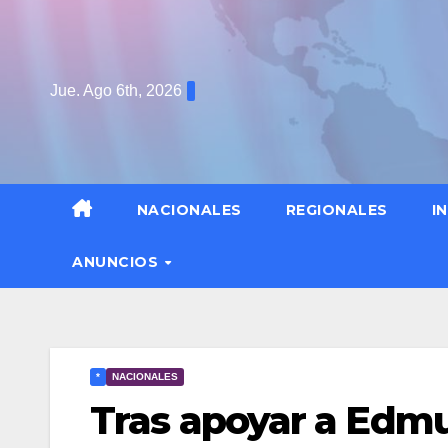
Saltar
al
contenido
Jue. Ago 6th, 2026
NACIONALES
REGIONALES
I
ANUNCIOS
*
NACIONALES
Tras apoyar a Edmu