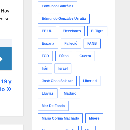
Edmundo González
. Hoy
en su
Edmundo González Urrutia
EE.UU
Elecciones
El Tigre
España
Falleció
FANB
FGD
Fútbol
Guerra
Irán
Israel
 19 y
José Cheo Salazar
Libertad
nio
Lluvias
Maduro
Mar De Fondo
María Corina Machado
Muere