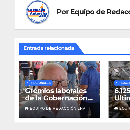
Por
Equipo de Redac
Entrada relacionada
*
REGIONALES
*
SUCE
Gremios laborales
6.12
de la Gobernación
Ulti
respaldan
y bú
EQUIPO DE REDACCIÓN LNA
EQUI
propuesta de Bono
cadá
Recreativo de 100
entr
dólares para
esc