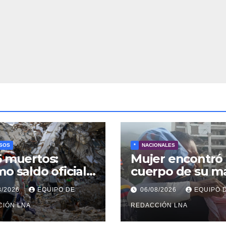
SOS
*
NACIONALES
5 muertos:
Mujer encontró 
mo saldo oficial
cuerpo de su m
úsqueda de
tras 40 días de
8/2026
EQUIPO DE
06/08/2026
EQUIPO 
veres continúa
búsqueda en
e los escombros
CIÓN LNA
Tanaguarena
REDACCIÓN LNA