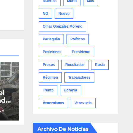
Muertos
Murió
Más
NO
Nuevo
Omar González Moreno
Pariaguán
Políticos
Posiciones
Presidente
Presos
Resultados
Rusia
Régimen
Trabajadores
Trump
Ucrania
el
adre
Venezolanos
Venezuela
NA
Archivo De Noticias