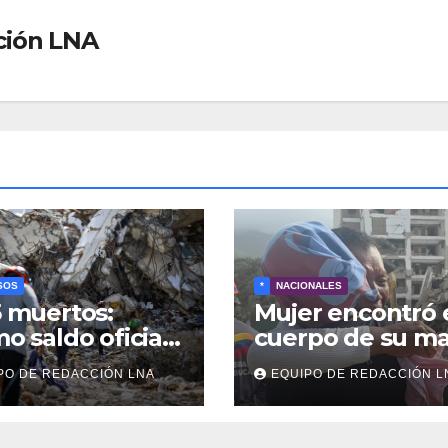
ción LNA
SOS
*
NACIONALES
5 muertos:
Mujer encontró 
mo saldo oficial
cuerpo de su m
squeda de
tras 40 días de
PO DE REDACCIÓN LNA
EQUIPO DE REDACCIÓN L
veres continúa
búsqueda en
e los
Tanaguarena
ombros