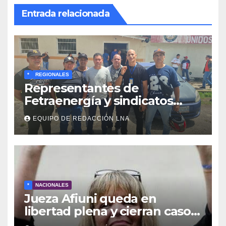
Entrada relacionada
*
REGIONALES
Representantes de
Fetraenergía y sindicatos
base llaman a renovar
EQUIPO DE REDACCIÓN LNA
directivas para rescatar la
lucha laboral en Anzoátegui
*
NACIONALES
Jueza Afiuni queda en
libertad plena y cierran caso
tras más de 16 años