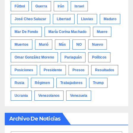
Fútbol
Guerra
Irán
Israel
José Cheo Salazar
Libertad
Lluvias
Maduro
Mar De Fondo
María Corina Machado
Muere
Muertos
Murió
Más
NO
Nuevo
Omar González Moreno
Pariaguán
Políticos
Posiciones
Presidente
Presos
Resultados
Rusia
Régimen
Trabajadores
Trump
Ucrania
Venezolanos
Venezuela
Archivo De Noticias