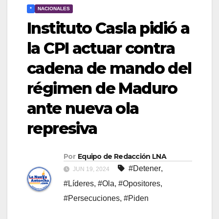
*
NACIONALES
Instituto Casla pidió a
la CPI actuar contra
cadena de mando del
régimen de Maduro
ante nueva ola
represiva
Por
Equipo de Redacción LNA
#Detener
,
JUN 19, 2024
#Líderes
,
#Ola
,
#Opositores
,
#Persecuciones
,
#Piden