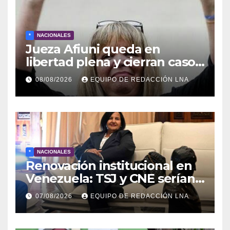
*
NACIONALES
Jueza Afiuni queda en
libertad plena y cierran caso
tras más de 16 años
08/08/2026
EQUIPO DE REDACCIÓN LNA
*
NACIONALES
Renovación institucional en
Venezuela: TSJ y CNE serían
designados a finales de 2026
07/08/2026
EQUIPO DE REDACCIÓN LNA