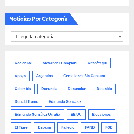
Noticias Por Categoría
Noticias
por
categoría
Accidente
Alexander Compiani
Anzoátegui
Apoyo
Argentina
Centellazos Sin Censura
Colombia
Denuncia
Denuncian
Detenido
Donald Trump
Edmundo González
Edmundo González Urrutia
EE.UU
Elecciones
El Tigre
España
Falleció
FANB
FGD