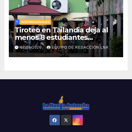
*
INTERNACIONALES
Tiroteo en Tailandia deja al
menos 8 estudiantes
muertos y 30 heridos
07/08/2026
EQUIPO DE REDACCIÓN LNA