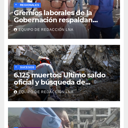
*
REGIONALES
Gremios laborales de la
Gobernación respaldan
propuesta de Bono
EQUIPO DE REDACCIÓN LNA
Recreativo de 100 dólares
para jubilados, pensionados y
activos
*
SUCESOS
6.125 muertos: Ultimo saldo
oficial y búsqueda de
cadáveres continúa entre los
EQUIPO DE REDACCIÓN LNA
escombros