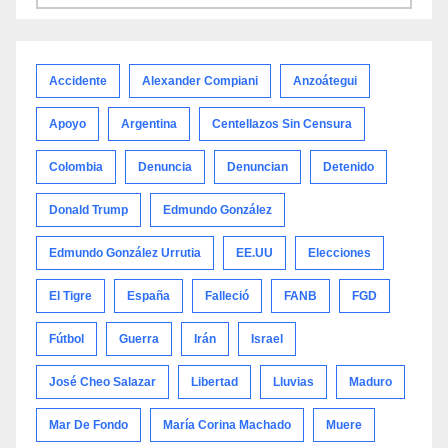
por
categoría
Accidente
Alexander Compiani
Anzoátegui
Apoyo
Argentina
Centellazos Sin Censura
Colombia
Denuncia
Denuncian
Detenido
Donald Trump
Edmundo González
Edmundo González Urrutia
EE.UU
Elecciones
El Tigre
España
Falleció
FANB
FGD
Fútbol
Guerra
Irán
Israel
José Cheo Salazar
Libertad
Lluvias
Maduro
Mar De Fondo
María Corina Machado
Muere