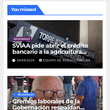
You missed
NACIONALES
SVIAA pide abrir el crédito
bancario a la agricultura
familiar en Venezuela
06/08/2026
EQUIPO DE REDACCIÓN LNA
*
REGIONALES
Gremios laborales de la
Gobernación respaldan