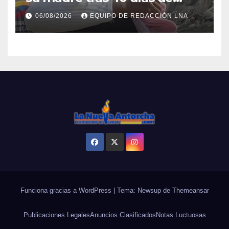
búsqueda en Tanaguarena
06/08/2026
EQUIPO DE REDACCIÓN LNA
Funciona gracias a WordPress
|
Tema: Newsup de
Themeansar
Publicaciones Legales
Anuncios Clasificados
Notas Luctuosas