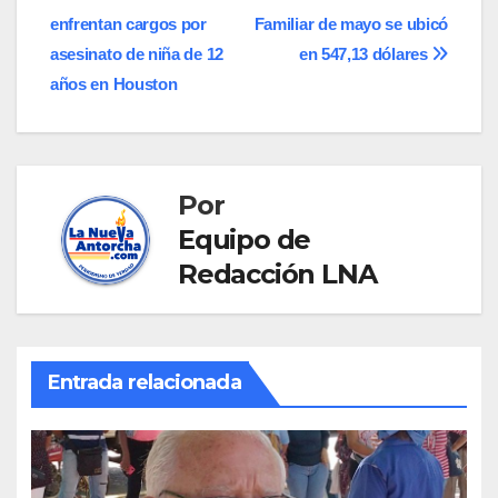
Navegación
enfrentan cargos por
Familiar de mayo se ubicó
de
asesinato de niña de 12
en 547,13 dólares
entradas
años en Houston
Por
Equipo de
Redacción LNA
Entrada relacionada