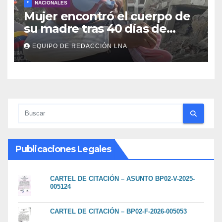
*
NACIONALES
Mujer encontró el cuerpo de
su madre tras 40 días de
búsqueda en Tanaguarena
EQUIPO DE REDACCIÓN LNA
Publicaciones Legales
CARTEL DE CITACIÓN – ASUNTO BP02-V-2025-
005124
CARTEL DE CITACIÓN – BP02-F-2026-005053