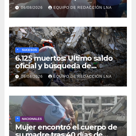
propuesta de Bono
06/08/2026
EQUIPO DE REDACCIÓN LNA
Recreativo de 100 dólares
para jubilados, pensionados y
activos
*
SUCESOS
6.125 muertos: Ultimo saldo
oficial y búsqueda de
cadáveres continúa entre los
06/08/2026
EQUIPO DE REDACCIÓN LNA
escombros
*
NACIONALES
Mujer encontró el cuerpo de
su madre tras 40 días de