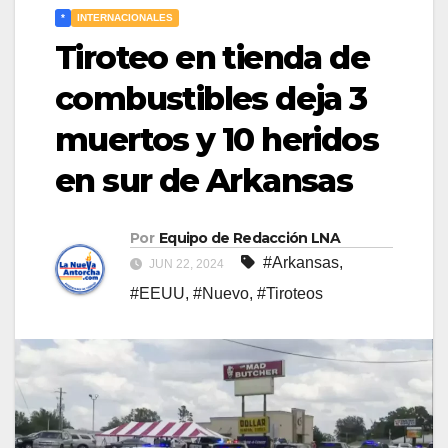
*
INTERNACIONALES
Tiroteo en tienda de
combustibles deja 3
muertos y 10 heridos
en sur de Arkansas
Por
Equipo de Redacción LNA
#Arkansas
,
JUN 22, 2024
#EEUU
,
#Nuevo
,
#Tiroteos