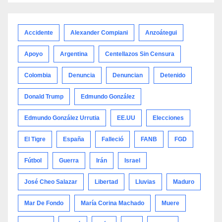
por
categoría
Accidente
Alexander Compiani
Anzoátegui
Apoyo
Argentina
Centellazos Sin Censura
Colombia
Denuncia
Denuncian
Detenido
Donald Trump
Edmundo González
Edmundo González Urrutia
EE.UU
Elecciones
El Tigre
España
Falleció
FANB
FGD
Fútbol
Guerra
Irán
Israel
José Cheo Salazar
Libertad
Lluvias
Maduro
Mar De Fondo
María Corina Machado
Muere