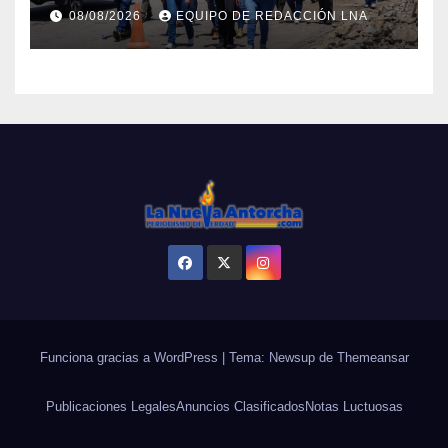
rehabilitación en al Av.
08/08/2026
EQUIPO DE REDACCIÓN LNA
Intercomunal
Funciona gracias a WordPress
|
Tema: Newsup de
Themeansar
Publicaciones Legales
Anuncios Clasificados
Notas Luctuosas