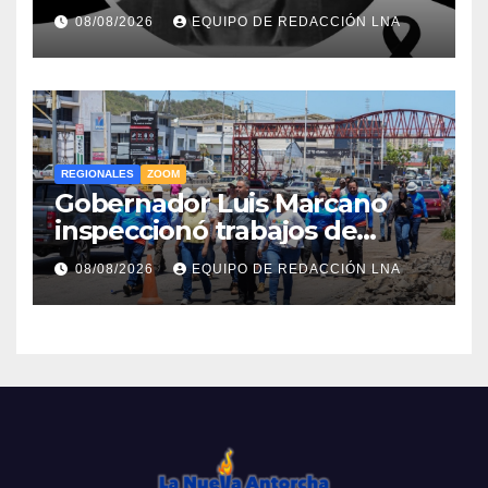
legado musical de la Billo’s
08/08/2026
EQUIPO DE REDACCIÓN LNA
Caracas Boys
REGIONALES
ZOOM
Gobernador Luis Marcano
inspeccionó trabajos de
rehabilitación en al Av.
08/08/2026
EQUIPO DE REDACCIÓN LNA
Intercomunal