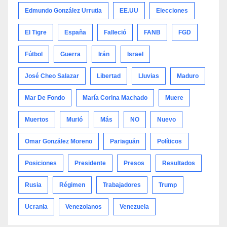
Edmundo González Urrutia
EE.UU
Elecciones
El Tigre
España
Falleció
FANB
FGD
Fútbol
Guerra
Irán
Israel
José Cheo Salazar
Libertad
Lluvias
Maduro
Mar De Fondo
María Corina Machado
Muere
Muertos
Murió
Más
NO
Nuevo
Omar González Moreno
Pariaguán
Políticos
Posiciones
Presidente
Presos
Resultados
Rusia
Régimen
Trabajadores
Trump
Ucrania
Venezolanos
Venezuela