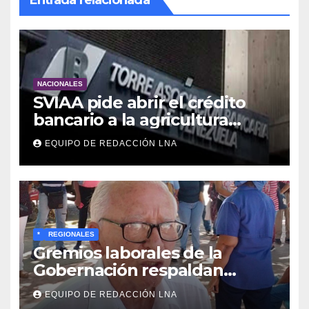
Entrada relacionada
NACIONALES
SVIAA pide abrir el crédito
bancario a la agricultura
familiar en Venezuela
EQUIPO DE REDACCIÓN LNA
*
REGIONALES
Gremios laborales de la
Gobernación respaldan
propuesta de Bono
EQUIPO DE REDACCIÓN LNA
Recreativo de 100 dólares