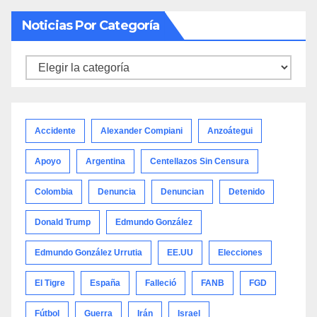
Noticias Por Categoría
Noticias
por
categoría
Accidente
Alexander Compiani
Anzoátegui
Apoyo
Argentina
Centellazos Sin Censura
Colombia
Denuncia
Denuncian
Detenido
Donald Trump
Edmundo González
Edmundo González Urrutia
EE.UU
Elecciones
El Tigre
España
Falleció
FANB
FGD
Fútbol
Guerra
Irán
Israel