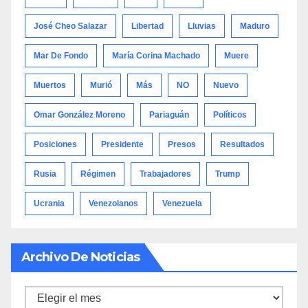
José Cheo Salazar
Libertad
Lluvias
Maduro
Mar De Fondo
María Corina Machado
Muere
Muertos
Murió
Más
NO
Nuevo
Omar González Moreno
Pariaguán
Políticos
Posiciones
Presidente
Presos
Resultados
Rusia
Régimen
Trabajadores
Trump
Ucrania
Venezolanos
Venezuela
Archivo De Noticias
Archivo