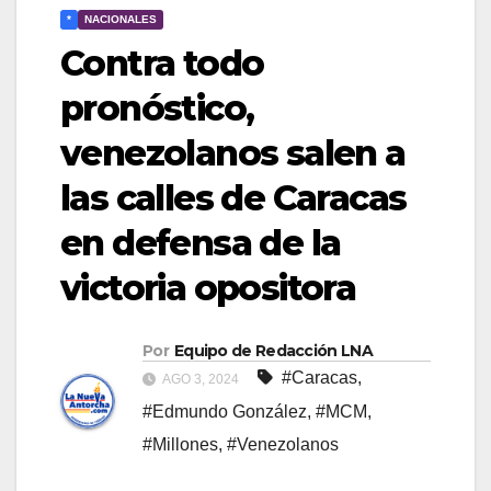
*
NACIONALES
Contra todo
pronóstico,
venezolanos salen a
las calles de Caracas
en defensa de la
victoria opositora
Por
Equipo de Redacción LNA
#Caracas
,
AGO 3, 2024
#Edmundo González
,
#MCM
,
#Millones
,
#Venezolanos