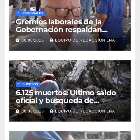
*
REGIONALES
Gremios laborales de la
Gobernación respaldan
propuesta de Bono
06/08/2026
EQUIPO DE REDACCIÓN LNA
Recreativo de 100 dólares
para jubilados, pensionados y
activos
*
SUCESOS
6.125 muertos: Ultimo saldo
oficial y búsqueda de
cadáveres continúa entre los
06/08/2026
EQUIPO DE REDACCIÓN LNA
escombros