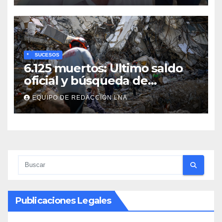
para jubilados, pensionados y
activos
*
SUCESOS
6.125 muertos: Ultimo saldo
oficial y búsqueda de
cadáveres continúa entre los
EQUIPO DE REDACCIÓN LNA
escombros
Publicaciones Legales