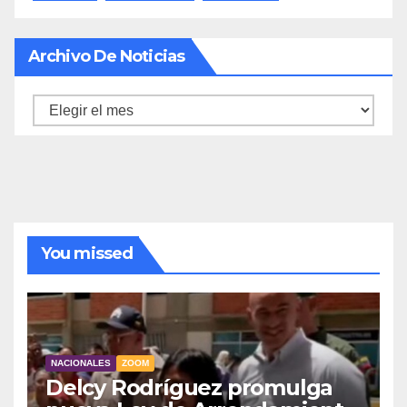
Archivo De Noticias
Archivo
de
noticias
You missed
NACIONALES
ZOOM
Delcy Rodríguez promulga