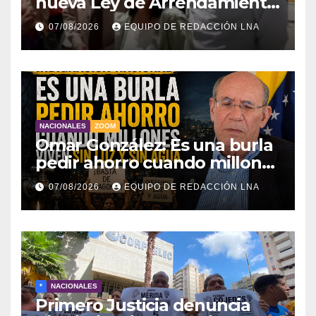
nueva Ley de Arrendamiento
para atender a familias
07/08/2026
EQUIPO DE REDACCIÓN LNA
damnificadas
NACIONALES
ZOOM
Omar González: Es una burla
pedir ahorro cuando millones
viven sin luz y sin agua
07/08/2026
EQUIPO DE REDACCIÓN LNA
*
NACIONALES
Primero Justicia denuncia