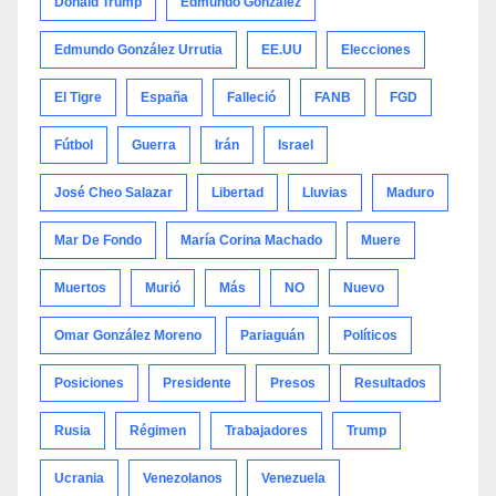
Donald Trump
Edmundo González
Edmundo González Urrutia
EE.UU
Elecciones
El Tigre
España
Falleció
FANB
FGD
Fútbol
Guerra
Irán
Israel
José Cheo Salazar
Libertad
Lluvias
Maduro
Mar De Fondo
María Corina Machado
Muere
Muertos
Murió
Más
NO
Nuevo
Omar González Moreno
Pariaguán
Políticos
Posiciones
Presidente
Presos
Resultados
Rusia
Régimen
Trabajadores
Trump
Ucrania
Venezolanos
Venezuela