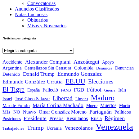
Convocatorias
Anuncios Clasificados
Notas Luctuosas
Obituarios
Misas y Novenarios
Noticias por categoría
Noticias
por
categoría
Anzoátegui
Alexander Compiani
Accidente
Apoyo
Colombia
Argentina
Centellazos Sin Censura
Denuncian
Denuncia
Edmundo González
Donald Trump
Detenido
EE.UU
Elecciones
Edmundo González Urrutia
El Tigre
Fútbol
FGD
Falleció
Irán
España
FANB
Guerra
Maduro
Libertad
José Cheo Salazar
Israel
Lluvias
María Corina Machado
Mar de Fondo
Muertos
Muere
Murió
Pariaguán
Omar González Moreno
Políticos
Más
NO
Nuevo
Régimen
Presidente
Presos
Resultados
Rusia
Posiciones
Venezuela
Trump
Venezolanos
Ucrania
Trabajadores