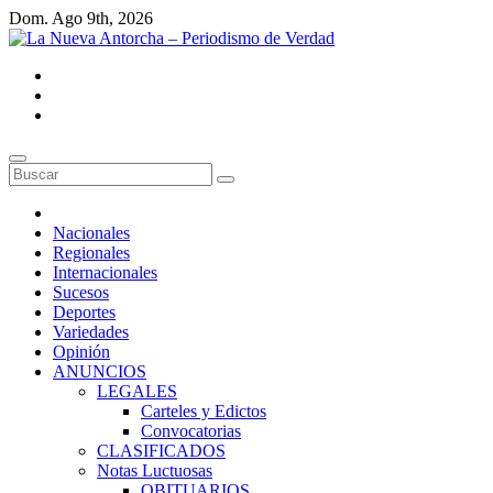
Saltar
Dom. Ago 9th, 2026
al
contenido
La Nueva Antorcha - Periodismo de Verdad
Noticias de Venezuela y el mundo.
Nacionales
Regionales
Internacionales
Sucesos
Deportes
Variedades
Opinión
ANUNCIOS
LEGALES
Carteles y Edictos
Convocatorias
CLASIFICADOS
Notas Luctuosas
OBITUARIOS