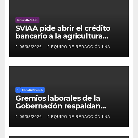
NACIONALES
SVIAA pide abrir el crédito
bancario a la agricultura
familiar en Venezuela
06/08/2026
EQUIPO DE REDACCIÓN LNA
*
REGIONALES
Gremios laborales de la
Gobernación respaldan
propuesta de Bono
06/08/2026
EQUIPO DE REDACCIÓN LNA
Recreativo de 100 dólares
para jubilados, pensionados y
activos