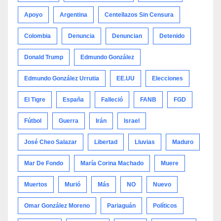
Apoyo
Argentina
Centellazos Sin Censura
Colombia
Denuncia
Denuncian
Detenido
Donald Trump
Edmundo González
Edmundo González Urrutia
EE.UU
Elecciones
El Tigre
España
Falleció
FANB
FGD
Fútbol
Guerra
Irán
Israel
José Cheo Salazar
Libertad
Lluvias
Maduro
Mar De Fondo
María Corina Machado
Muere
Muertos
Murió
Más
NO
Nuevo
Omar González Moreno
Pariaguán
Políticos