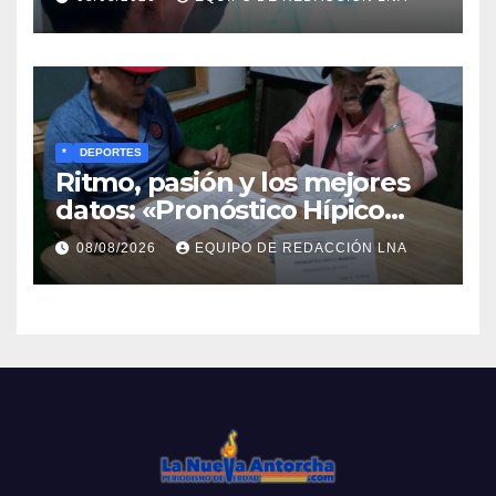
*
DEPORTES
Ritmo, pasión y los mejores
datos: «Pronóstico Hípico
Musical» se adueña de los
08/08/2026
EQUIPO DE REDACCIÓN LNA
domingos en La Poderosa
90.3 FM