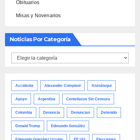
Obituarios
Misas y Novenarios
Noticias Por Categoría
Noticias
por
categoría
Accidente
Alexander Compiani
Anzoátegui
Apoyo
Argentina
Centellazos Sin Censura
Colombia
Denuncia
Denuncian
Detenido
Donald Trump
Edmundo González
Edmundo González Urrutia
EE.UU
Elecciones