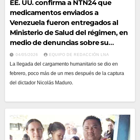
EE. UU. confirma a NTN24 que
medicamentos enviados a
Venezuela fueron entregados al
Ministerio de Salud del régimen, en
medio de denuncias sobre su
paradero
04/05/2026
EQUIPO DE REDACCIÓN LNA
La llegada del cargamento humanitario se dio en
febrero, poco más de un mes después de la captura
del dictador Nicolás Maduro.