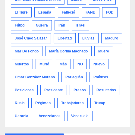
El Tigre
España
Falleció
FANB
FGD
Fútbol
Guerra
Irán
Israel
José Cheo Salazar
Libertad
Lluvias
Maduro
Mar De Fondo
María Corina Machado
Muere
Muertos
Murió
Más
NO
Nuevo
Omar González Moreno
Pariaguán
Políticos
Posiciones
Presidente
Presos
Resultados
Rusia
Régimen
Trabajadores
Trump
Ucrania
Venezolanos
Venezuela