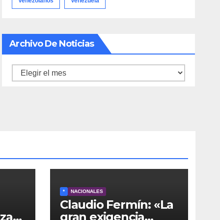
Venezolanos
Venezuela
Archivo De Noticias
Archivo
de
noticias
*
NACIONALES
Claudio Fermín: «La
nza
gran exigencia