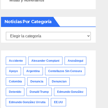
Misas y Novenarios
Noticias Por Categoría
Noticias
por
categoría
Accidente
Alexander Compiani
Anzoátegui
Apoyo
Argentina
Centellazos Sin Censura
Colombia
Denuncia
Denuncian
Detenido
Donald Trump
Edmundo González
Edmundo González Urrutia
EE.UU