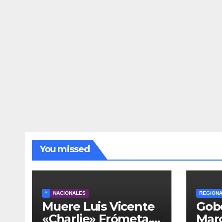
You missed
*
NACIONALES
REGION
Muere Luis Vicente
Gob
«Charlie» Frómeta,
Mar