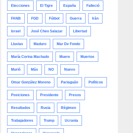
Elecciones
El Tigre
España
Falleció
FANB
FGD
Fútbol
Guerra
Irán
Israel
José Cheo Salazar
Libertad
Lluvias
Maduro
Mar De Fondo
María Corina Machado
Muere
Muertos
Murió
Más
NO
Nuevo
Omar González Moreno
Pariaguán
Políticos
Posiciones
Presidente
Presos
Resultados
Rusia
Régimen
Trabajadores
Trump
Ucrania