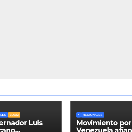
ALES
ZOOM
*
REGIONALES
ernador Luis
Movimiento por
cano
Venezuela afia