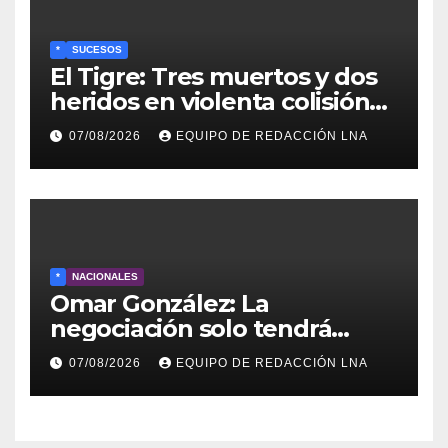
*
SUCESOS
El Tigre: Tres muertos y dos
heridos en violenta colisión
de vehículos
07/08/2026
EQUIPO DE REDACCIÓN LNA
*
NACIONALES
Omar González: La
negociación solo tendrá
sentido si fija un cronograma
07/08/2026
EQUIPO DE REDACCIÓN LNA
para elegir un nuevo
gobierno