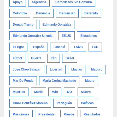
Apoyo
Argentina
Centellazos Sin Censura
Colombia
Denuncia
Denuncian
Detenido
Donald Trump
Edmundo González
Edmundo González Urrutia
EE.UU
Elecciones
El Tigre
España
Falleció
FANB
FGD
Fútbol
Guerra
Irán
Israel
José Cheo Salazar
Libertad
Lluvias
Maduro
Mar De Fondo
María Corina Machado
Muere
Muertos
Murió
Más
NO
Nuevo
Omar González Moreno
Pariaguán
Políticos
Posiciones
Presidente
Presos
Resultados