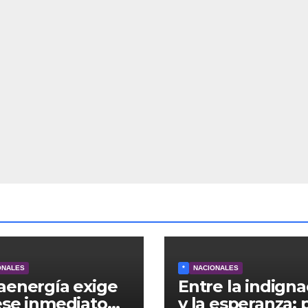
ONALES
*
NACIONALES
aenergía exige
Entre la indigna
ese inmediato
y la esperanza: 