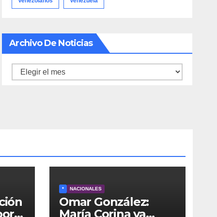
Venezolanos
Venezuela
Archivo De Noticias
Archivo
de
noticias
*
NACIONALES
ción
Omar González:
por
María Corina ya