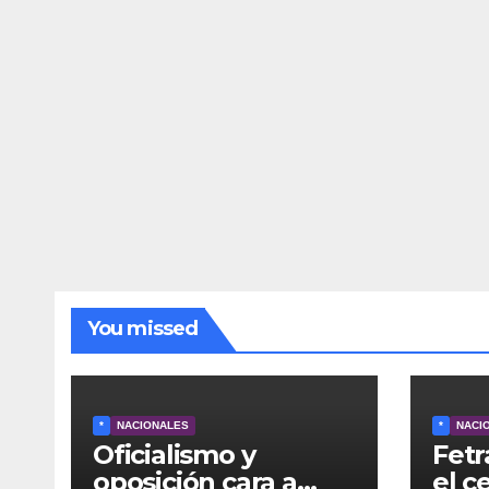
You missed
*
NACIONALES
*
NACI
Oficialismo y
Fetr
oposición cara a
el c