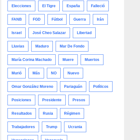
Elecciones
El Tigre
España
Falleció
FANB
FGD
Fútbol
Guerra
Irán
Israel
José Cheo Salazar
Libertad
Lluvias
Maduro
Mar De Fondo
María Corina Machado
Muere
Muertos
Murió
Más
NO
Nuevo
Omar González Moreno
Pariaguán
Políticos
Posiciones
Presidente
Presos
Resultados
Rusia
Régimen
Trabajadores
Trump
Ucrania