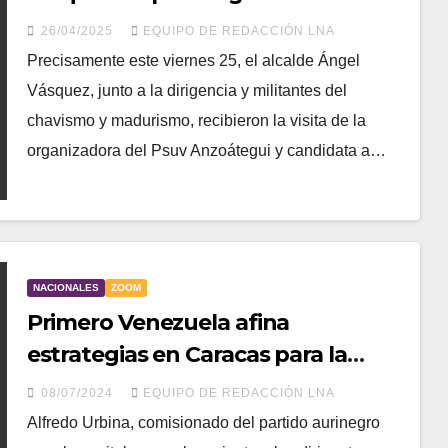
25 de mayo
26/04/2025
EQUIPO DE REDACCIÓN LNA
Precisamente este viernes 25, el alcalde Ángel
Vásquez, junto a la dirigencia y militantes del
chavismo y madurismo, recibieron la visita de la
organizadora del Psuv Anzoátegui y candidata a…
NACIONALES
ZOOM
Primero Venezuela afina
estrategias en Caracas para la
victoria de Brito
08/07/2024
EQUIPO DE REDACCIÓN LNA
Alfredo Urbina, comisionado del partido aurinegro