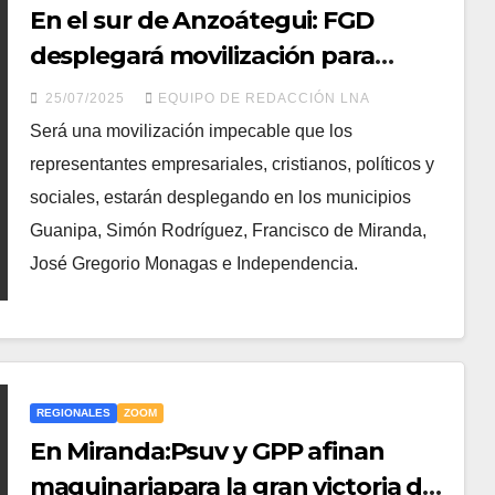
En el sur de Anzoátegui: FGD
desplegará movilización para
garantizar la gran victoria del
25/07/2025
EQUIPO DE REDACCIÓN LNA
GPPSB
Será una movilización impecable que los
representantes empresariales, cristianos, políticos y
sociales, estarán desplegando en los municipios
Guanipa, Simón Rodríguez, Francisco de Miranda,
José Gregorio Monagas e Independencia.
REGIONALES
ZOOM
En Miranda:Psuv y GPP afinan
maquinariapara la gran victoria del