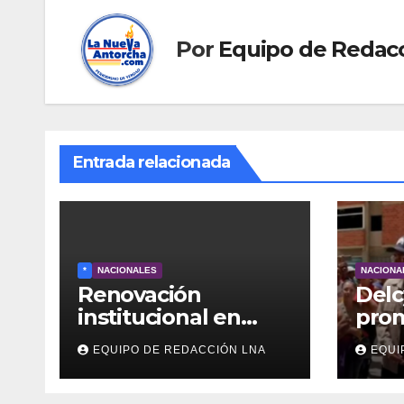
Por
Equipo de Redac
Entrada relacionada
*
NACIONALES
NACIONA
Renovación
Delc
institucional en
pro
Venezuela: TSJ y
Ley 
EQUIPO DE REDACCIÓN LNA
EQUI
CNE serían
Arr
designados a
para