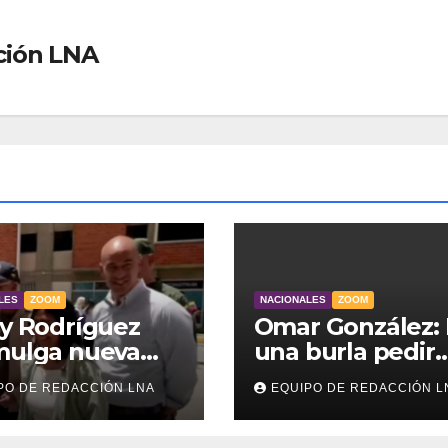
ción LNA
LES
ZOOM
NACIONALES
ZOOM
y Rodríguez
Omar González: 
mulga nueva
una burla pedir
de
ahorro cuando
PO DE REDACCIÓN LNA
EQUIPO DE REDACCIÓN L
endamiento
millones viven s
 atender a
luz y sin agua