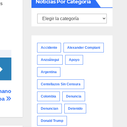
Noticias Por Categoría
es
Noticias
por
categoría
Accidente
Alexander Compiani
Anzoátegui
Apoyo
Argentina
Centellazos Sin Censura
 mano
Colombia
Denuncia
coa
Denuncian
Detenido
Donald Trump