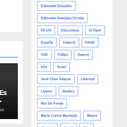
Edmundo González
Edmundo González Urrutia
EE.UU
Elecciones
El Tigre
España
Falleció
FANB
FGD
Fútbol
Guerra
Irán
Israel
José Cheo Salazar
Libertad
Es
Lluvias
Maduro
Mar De Fondo
NA
in
María Corina Machado
Muere