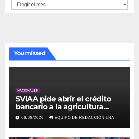
Archivo
de
noticias
You missed
NACIONALES
SVIAA pide abrir el crédito
bancario a la agricultura
familiar en Venezuela
06/08/2026
EQUIPO DE REDACCIÓN LNA