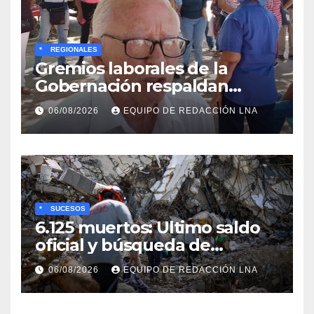
*
REGIONALES
Gremios laborales de la
Gobernación respaldan
propuesta de Bono
06/08/2026
EQUIPO DE REDACCIÓN LNA
Recreativo de 100 dólares
para jubilados, pensionados y
activos
*
SUCESOS
6.125 muertos: Ultimo saldo
oficial y búsqueda de
cadáveres continúa entre los
06/08/2026
EQUIPO DE REDACCIÓN LNA
escombros