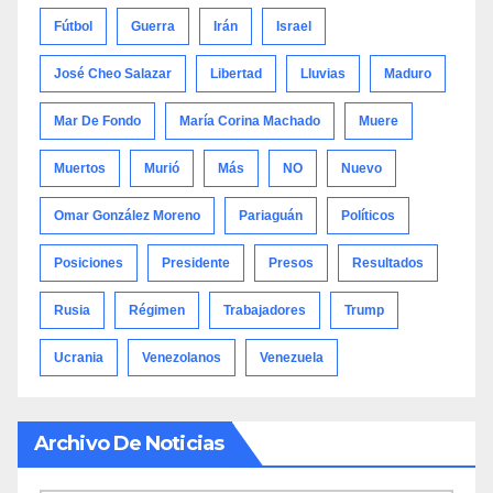
Fútbol
Guerra
Irán
Israel
José Cheo Salazar
Libertad
Lluvias
Maduro
Mar De Fondo
María Corina Machado
Muere
Muertos
Murió
Más
NO
Nuevo
Omar González Moreno
Pariaguán
Políticos
Posiciones
Presidente
Presos
Resultados
Rusia
Régimen
Trabajadores
Trump
Ucrania
Venezolanos
Venezuela
Archivo De Noticias