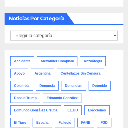
Noticias Por Categoría
Noticias
por
categoría
Accidente
Alexander Compiani
Anzoátegui
Apoyo
Argentina
Centellazos Sin Censura
Colombia
Denuncia
Denuncian
Detenido
Donald Trump
Edmundo González
Edmundo González Urrutia
EE.UU
Elecciones
El Tigre
España
Falleció
FANB
FGD