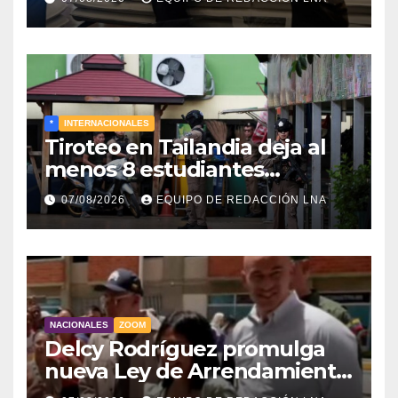
*
INTERNACIONALES
Tiroteo en Tailandia deja al
menos 8 estudiantes
muertos y 30 heridos
07/08/2026
EQUIPO DE REDACCIÓN LNA
NACIONALES
ZOOM
Delcy Rodríguez promulga
nueva Ley de Arrendamiento
para atender a familias