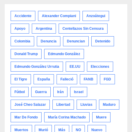
categoría
Accidente
Alexander Compiani
Anzoátegui
Apoyo
Argentina
Centellazos Sin Censura
Colombia
Denuncia
Denuncian
Detenido
Donald Trump
Edmundo González
Edmundo González Urrutia
EE.UU
Elecciones
El Tigre
España
Falleció
FANB
FGD
Fútbol
Guerra
Irán
Israel
José Cheo Salazar
Libertad
Lluvias
Maduro
Mar De Fondo
María Corina Machado
Muere
Muertos
Murió
Más
NO
Nuevo