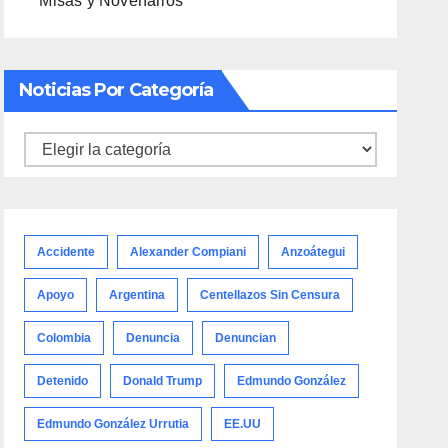
Misas y Novenarios
Noticias Por Categoría
Noticias
por
categoría
Accidente
Alexander Compiani
Anzoátegui
Apoyo
Argentina
Centellazos Sin Censura
Colombia
Denuncia
Denuncian
Detenido
Donald Trump
Edmundo González
Edmundo González Urrutia
EE.UU