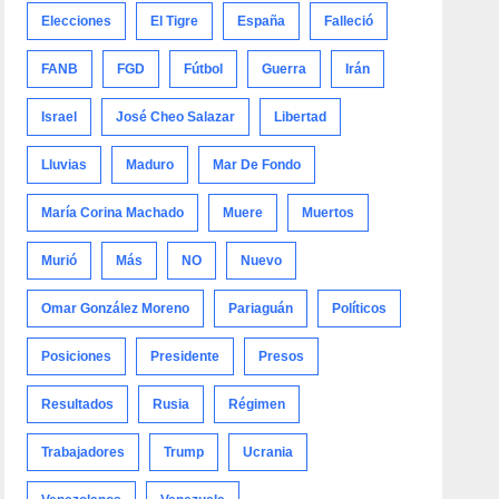
Elecciones
El Tigre
España
Falleció
FANB
FGD
Fútbol
Guerra
Irán
Israel
José Cheo Salazar
Libertad
Lluvias
Maduro
Mar De Fondo
María Corina Machado
Muere
Muertos
Murió
Más
NO
Nuevo
Omar González Moreno
Pariaguán
Políticos
Posiciones
Presidente
Presos
Resultados
Rusia
Régimen
Trabajadores
Trump
Ucrania