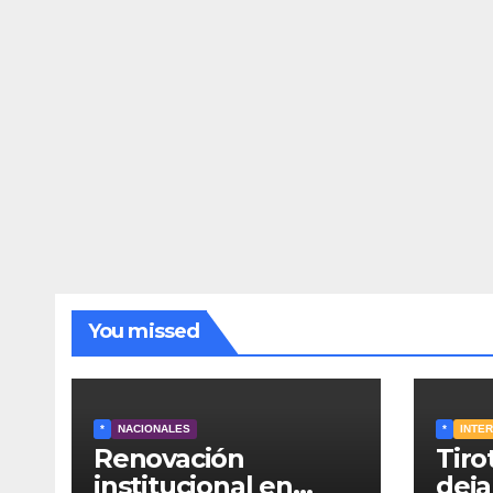
You missed
*
NACIONALES
*
INTE
Renovación
Tiro
institucional en
deja