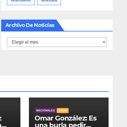
Venezolanos
Venezuela
Archivo De Noticias
Archivo
de
noticias
NACIONALES
ZOOM
z
Omar González: Es
a
una burla pedir