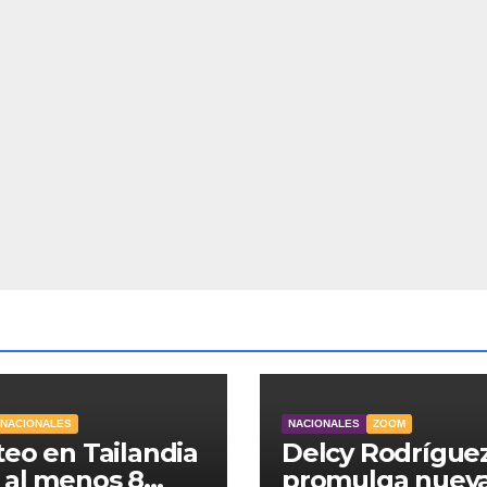
RNACIONALES
NACIONALES
ZOOM
teo en Tailandia
Delcy Rodrígue
 al menos 8
promulga nuev