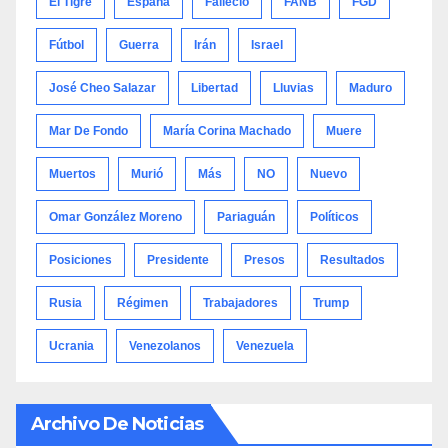
El Tigre
España
Falleció
FANB
FGD
Fútbol
Guerra
Irán
Israel
José Cheo Salazar
Libertad
Lluvias
Maduro
Mar De Fondo
María Corina Machado
Muere
Muertos
Murió
Más
NO
Nuevo
Omar González Moreno
Pariaguán
Políticos
Posiciones
Presidente
Presos
Resultados
Rusia
Régimen
Trabajadores
Trump
Ucrania
Venezolanos
Venezuela
Archivo De Noticias