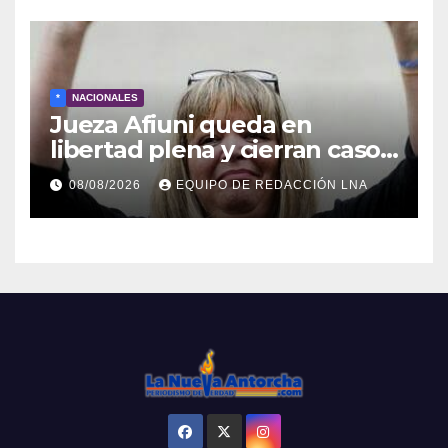
*
NACIONALES
Jueza Afiuni queda en
libertad plena y cierran caso
tras más de 16 años
08/08/2026
EQUIPO DE REDACCIÓN LNA