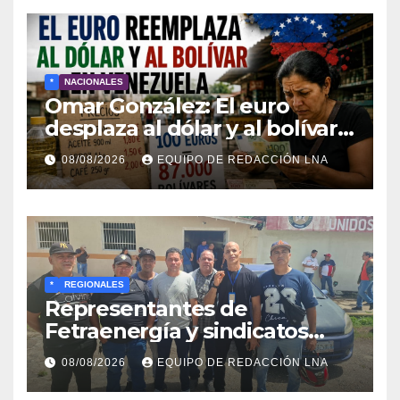
*
NACIONALES
Omar González: El euro
desplaza al dólar y al bolívar
en medio del caos
08/08/2026
EQUIPO DE REDACCIÓN LNA
económico
*
REGIONALES
Representantes de
Fetraenergía y sindicatos
base llaman a renovar
08/08/2026
EQUIPO DE REDACCIÓN LNA
directivas para rescatar la
lucha laboral en Anzoátegui