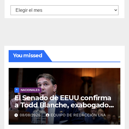
Archivo
de
noticias
You missed
*
NACIONALES
El Senado de EEUU confirma
a Todd Blanche, exabogado
de Trump, como fiscal
08/08/2026
EQUIPO DE REDACCIÓN LNA
general