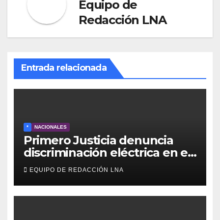
Equipo de
Redacción LNA
Entrada relacionada
*
NACIONALES
Primero Justicia denuncia
discriminación eléctrica en el
interior del país
EQUIPO DE REDACCIÓN LNA