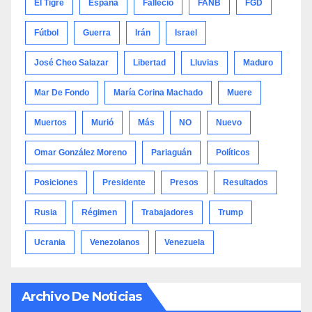
El Tigre
España
Falleció
FANB
FGD
Fútbol
Guerra
Irán
Israel
José Cheo Salazar
Libertad
Lluvias
Maduro
Mar De Fondo
María Corina Machado
Muere
Muertos
Murió
Más
NO
Nuevo
Omar González Moreno
Pariaguán
Políticos
Posiciones
Presidente
Presos
Resultados
Rusia
Régimen
Trabajadores
Trump
Ucrania
Venezolanos
Venezuela
Archivo De Noticias