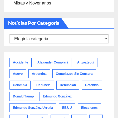
Misas y Novenarios
Noticias Por Categoría
Noticias
por
categoría
Accidente
Alexander Compiani
Anzoátegui
Apoyo
Argentina
Centellazos Sin Censura
Colombia
Denuncia
Denuncian
Detenido
Donald Trump
Edmundo González
Edmundo González Urrutia
EE.UU
Elecciones