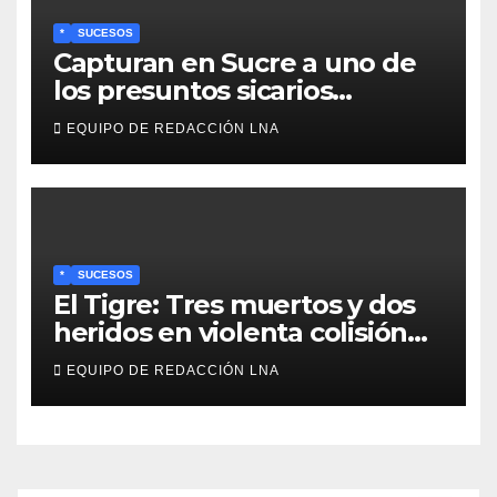
*
SUCESOS
Capturan en Sucre a uno de
los presuntos sicarios
implicados en el asesinato de
EQUIPO DE REDACCIÓN LNA
la líder pesquera Lylianna
Tineo
*
SUCESOS
El Tigre: Tres muertos y dos
heridos en violenta colisión
de vehículos
EQUIPO DE REDACCIÓN LNA