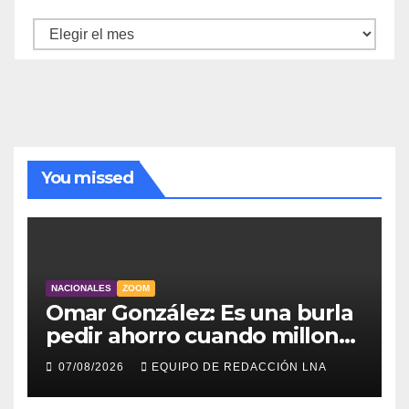
Archivo
de
noticias
You missed
NACIONALES
ZOOM
Omar González: Es una burla
pedir ahorro cuando millones
viven sin luz y sin agua
07/08/2026
EQUIPO DE REDACCIÓN LNA