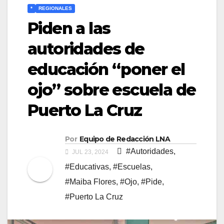
*
REGIONALES
Piden a las
autoridades de
educación “poner el
ojo” sobre escuela de
Puerto La Cruz
Por
Equipo de Redacción LNA
#Autoridades
,
JUL 23, 2024
#Educativas
,
#Escuelas
,
#Maiba Flores
,
#Ojo
,
#Pide
,
#Puerto La Cruz