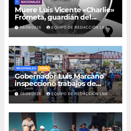
*
NACIONALES
Muere Luis Vicente «Charlie»
Frómeta, guardián del
legado musical de la Billo’s
08/08/2026
EQUIPO DE REDACCIÓN LNA
Caracas Boys
REGIONALES
ZOOM
Gobernador Luis Marcano
inspeccionó trabajos de
rehabilitación en al Av.
08/08/2026
EQUIPO DE REDACCIÓN LNA
Intercomunal