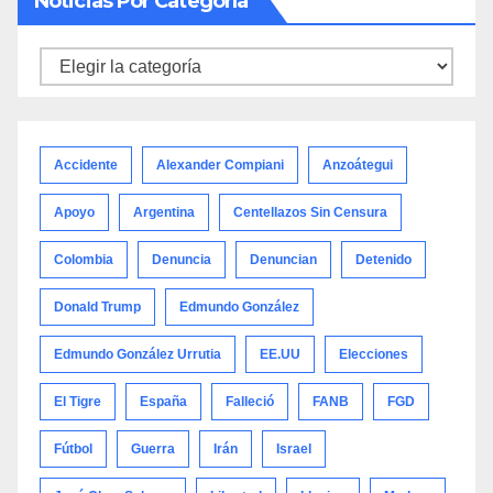
Noticias Por Categoría
Noticias
por
categoría
Accidente
Alexander Compiani
Anzoátegui
Apoyo
Argentina
Centellazos Sin Censura
Colombia
Denuncia
Denuncian
Detenido
Donald Trump
Edmundo González
Edmundo González Urrutia
EE.UU
Elecciones
El Tigre
España
Falleció
FANB
FGD
Fútbol
Guerra
Irán
Israel