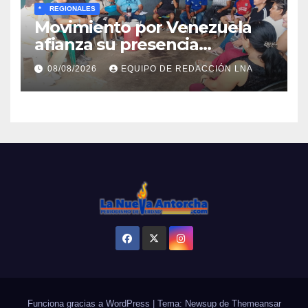
*
REGIONALES
Movimiento por Venezuela
afianza su presencia
comunitaria en La Ponderosa
08/08/2026
EQUIPO DE REDACCIÓN LNA
y otras comunidades de
Anzoátegui
Funciona gracias a WordPress
|
Tema: Newsup de
Themeansar