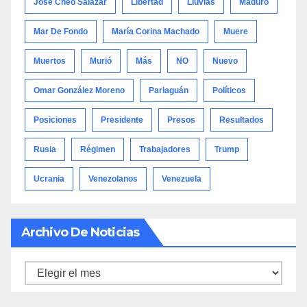
José Cheo Salazar
Libertad
Lluvias
Maduro
Mar De Fondo
María Corina Machado
Muere
Muertos
Murió
Más
NO
Nuevo
Omar González Moreno
Pariaguán
Políticos
Posiciones
Presidente
Presos
Resultados
Rusia
Régimen
Trabajadores
Trump
Ucrania
Venezolanos
Venezuela
Archivo De Noticias
Archivo
de