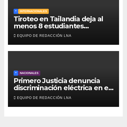
*
INTERNACIONALES
Tiroteo en Tailandia deja al
menos 8 estudiantes
muertos y 30 heridos
EQUIPO DE REDACCIÓN LNA
*
NACIONALES
Primero Justicia denuncia
discriminación eléctrica en el
interior del país
EQUIPO DE REDACCIÓN LNA