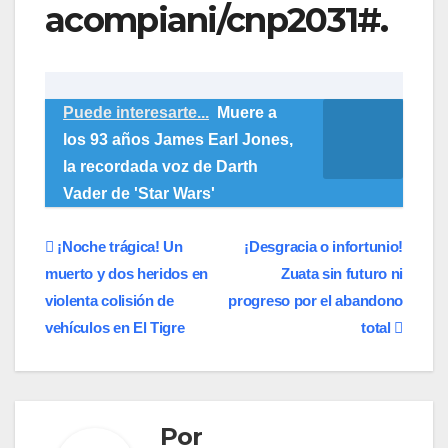
acompiani/cnp2031#.
Puede interesarte...
Muere a
los 93 años James Earl Jones,
la recordada voz de Darth
Vader de 'Star Wars'
Navegación
​¡Noche trágica! Un
​¡Desgracia o infortunio!
muerto y dos heridos en
Zuata sin futuro ni
de
violenta colisión de
progreso por el abandono
entradas
vehículos en El Tigre
total
Por