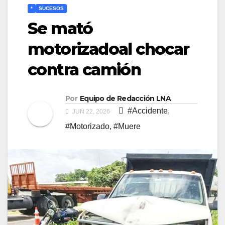
*
SUCESOS
Se mató
motorizadoal chocar
contra camión
Por
Equipo de Redacción LNA
#Accidente
,
JUN 22, 2026
#Motorizado
,
#Muere