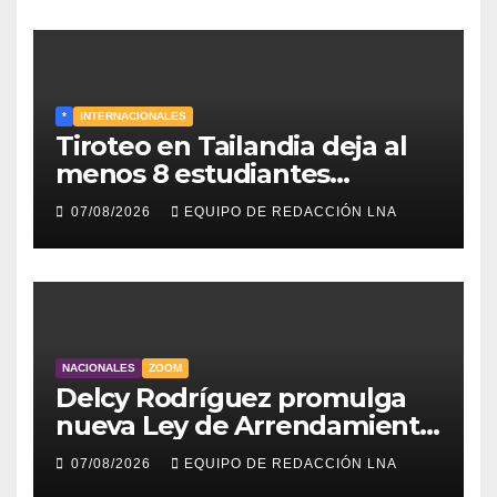
*
INTERNACIONALES
Tiroteo en Tailandia deja al
menos 8 estudiantes
muertos y 30 heridos
07/08/2026
EQUIPO DE REDACCIÓN LNA
NACIONALES
ZOOM
Delcy Rodríguez promulga
nueva Ley de Arrendamiento
para atender a familias
07/08/2026
EQUIPO DE REDACCIÓN LNA
damnificadas