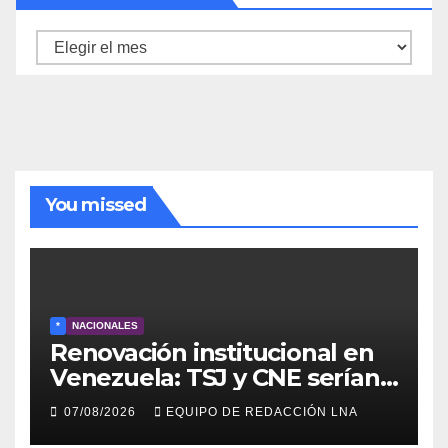
Archivo
de
noticias
You missed
*
NACIONALES
Renovación institucional en
Venezuela: TSJ y CNE serían
designados a finales de 2026
07/08/2026
EQUIPO DE REDACCIÓN LNA