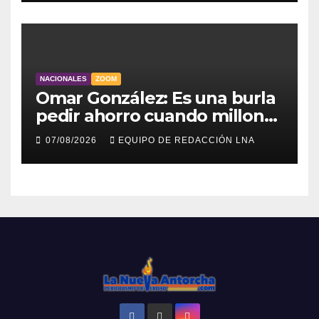
NACIONALES
ZOOM
Omar González: Es una burla
pedir ahorro cuando millones
viven sin luz y sin agua
07/08/2026
EQUIPO DE REDACCIÓN LNA