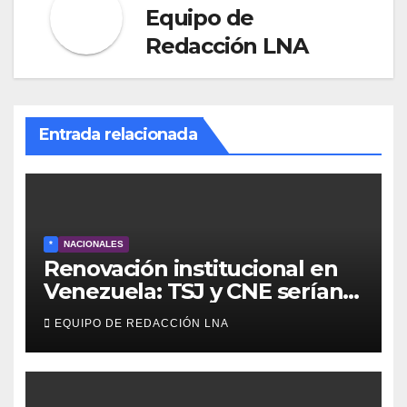
Equipo de
Redacción LNA
Entrada relacionada
*
NACIONALES
Renovación institucional en
Venezuela: TSJ y CNE serían
designados a finales de 2026
EQUIPO DE REDACCIÓN LNA