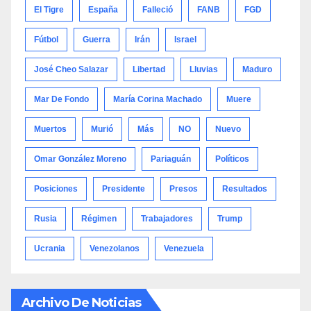
El Tigre
España
Falleció
FANB
FGD
Fútbol
Guerra
Irán
Israel
José Cheo Salazar
Libertad
Lluvias
Maduro
Mar De Fondo
María Corina Machado
Muere
Muertos
Murió
Más
NO
Nuevo
Omar González Moreno
Pariaguán
Políticos
Posiciones
Presidente
Presos
Resultados
Rusia
Régimen
Trabajadores
Trump
Ucrania
Venezolanos
Venezuela
Archivo De Noticias