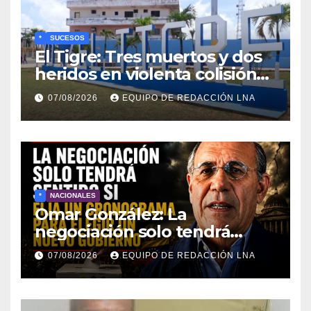
*
SUCESOS
El Tigre: Tres muertos y dos
heridos en violenta colisión
de vehículos
07/08/2026
EQUIPO DE REDACCIÓN LNA
*
NACIONALES
Omar González: La
negociación solo tendrá
sentido si fija un cronograma
07/08/2026
EQUIPO DE REDACCIÓN LNA
para elegir un nuevo
gobierno