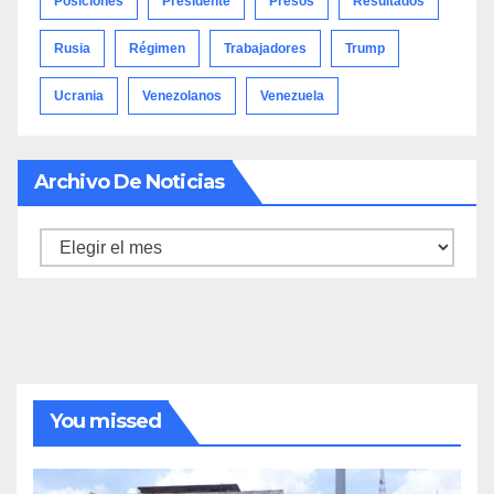
Posiciones
Presidente
Presos
Resultados
Rusia
Régimen
Trabajadores
Trump
Ucrania
Venezolanos
Venezuela
Archivo De Noticias
Archivo
de
noticias
You missed