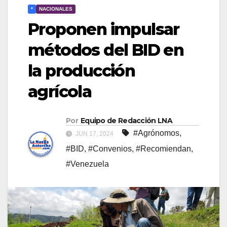
*
NACIONALES
Proponen impulsar
métodos del BID en
la producción
agrícola
Por
Equipo de Redacción LNA
#Agrónomos
,
JUN 17, 2024
#BID
,
#Convenios
,
#Recomiendan
,
#Venezuela