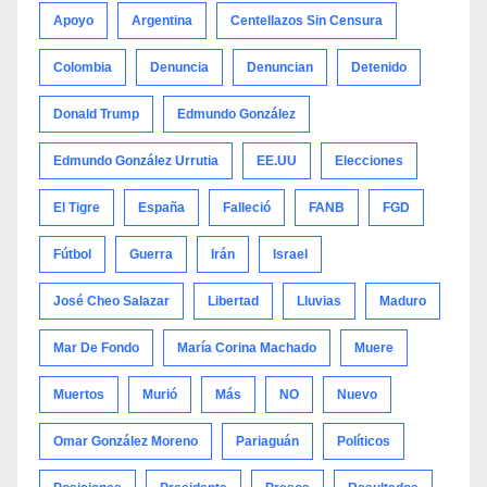
Apoyo
Argentina
Centellazos Sin Censura
Colombia
Denuncia
Denuncian
Detenido
Donald Trump
Edmundo González
Edmundo González Urrutia
EE.UU
Elecciones
El Tigre
España
Falleció
FANB
FGD
Fútbol
Guerra
Irán
Israel
José Cheo Salazar
Libertad
Lluvias
Maduro
Mar De Fondo
María Corina Machado
Muere
Muertos
Murió
Más
NO
Nuevo
Omar González Moreno
Pariaguán
Políticos