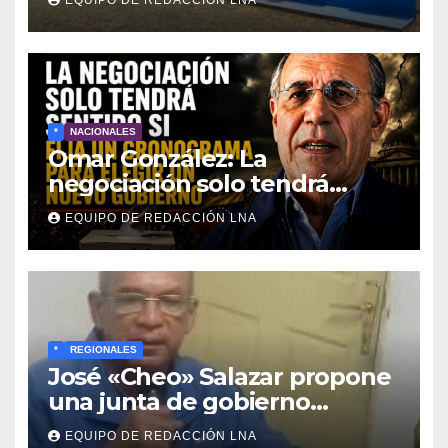
*
NACIONALES
Omar González: La
negociación solo tendrá
sentido si fija un cronograma
EQUIPO DE REDACCIÓN LNA
para elegir un nuevo
gobierno
*
REGIONALES
José «Cheo» Salazar propone
una junta de gobierno
transitoria ante la crisis de
EQUIPO DE REDACCIÓN LNA