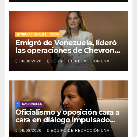
INTERNACIONALES
ZOOM
Emigró de Venezuela, lideró
las operaciones de Chevron
en EE.UU. y hoy es la única
06/08/2026
EQUIPO DE REDACCIÓN LNA
mujer CEO en Vaca Muerta
*
NACIONALES
Oficialismo y oposición cara a
cara en diálogo impulsado
por EE UU: las claves
06/08/2026
EQUIPO DE REDACCIÓN LNA