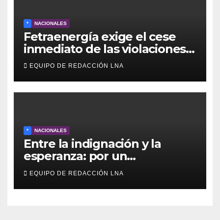
*
NACIONALES
Fetraenergía exige el cese
inmediato de las violaciones a
los derechos laborales en la
EQUIPO DE REDACCIÓN LNA
Industria Petrolera
Venezolana
*
NACIONALES
Entre la indignación y la
esperanza: por un
movimiento de
EQUIPO DE REDACCIÓN LNA
reconstrucción y soberanía
nacional