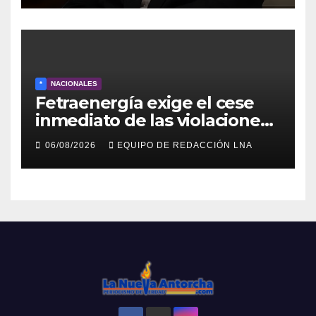
*
NACIONALES
Fetraenergía exige el cese
inmediato de las violaciones
a los derechos laborales en la
06/08/2026
EQUIPO DE REDACCIÓN LNA
Industria Petrolera
Venezolana