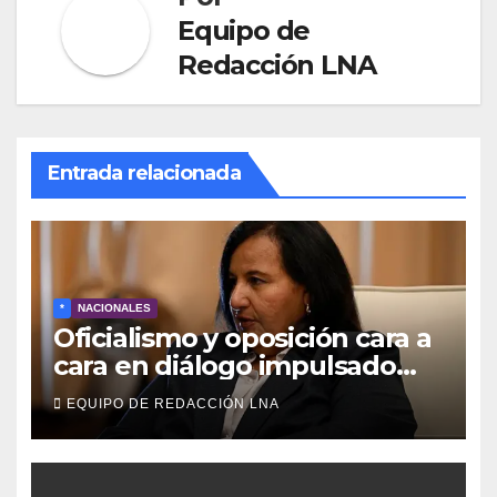
Equipo de
Redacción LNA
Entrada relacionada
*
NACIONALES
Oficialismo y oposición cara a
cara en diálogo impulsado
por EE UU: las claves
EQUIPO DE REDACCIÓN LNA