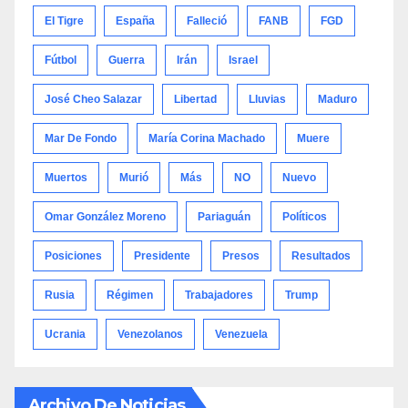
El Tigre
España
Falleció
FANB
FGD
Fútbol
Guerra
Irán
Israel
José Cheo Salazar
Libertad
Lluvias
Maduro
Mar De Fondo
María Corina Machado
Muere
Muertos
Murió
Más
NO
Nuevo
Omar González Moreno
Pariaguán
Políticos
Posiciones
Presidente
Presos
Resultados
Rusia
Régimen
Trabajadores
Trump
Ucrania
Venezolanos
Venezuela
Archivo De Noticias