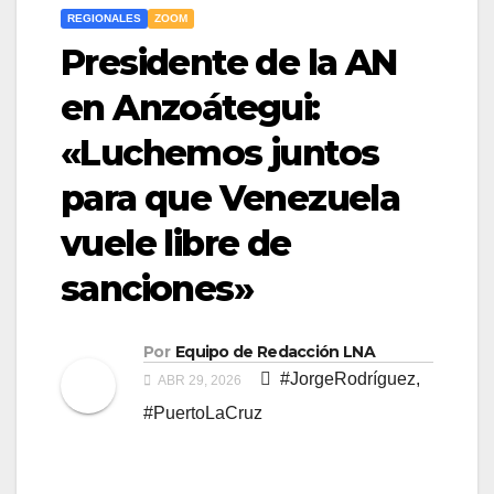
REGIONALES
ZOOM
Presidente de la AN
en Anzoátegui:
«Luchemos juntos
para que Venezuela
vuele libre de
sanciones»
Por
Equipo de Redacción LNA
#JorgeRodríguez
,
ABR 29, 2026
#PuertoLaCruz