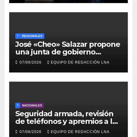
gobierno
*
REGIONALES
José «Cheo» Salazar propone
una junta de gobierno
transitoria ante la crisis de
07/08/2026
EQUIPO DE REDACCIÓN LNA
representatividad en
Venezuela
*
NACIONALES
Seguridad armada, revisión
de teléfonos y apremios a la
prensa en el reinicio del
07/08/2026
EQUIPO DE REDACCIÓN LNA
diálogo venezolano