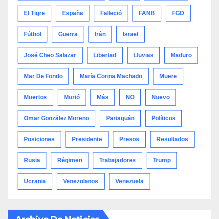
El Tigre
España
Falleció
FANB
FGD
Fútbol
Guerra
Irán
Israel
José Cheo Salazar
Libertad
Lluvias
Maduro
Mar De Fondo
María Corina Machado
Muere
Muertos
Murió
Más
NO
Nuevo
Omar González Moreno
Pariaguán
Políticos
Posiciones
Presidente
Presos
Resultados
Rusia
Régimen
Trabajadores
Trump
Ucrania
Venezolanos
Venezuela