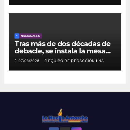
*
NACIONALES
Tras más de dos décadas de
debacle, se instala la mesa
para el capítulo final del
07/08/2026
EQUIPO DE REDACCIÓN LNA
diálogo venezolano