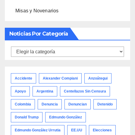
Misas y Novenarios
Noticias Por Categoría
Noticias
por
categoría
Accidente
Alexander Compiani
Anzoátegui
Apoyo
Argentina
Centellazos Sin Censura
Colombia
Denuncia
Denuncian
Detenido
Donald Trump
Edmundo González
Edmundo González Urrutia
EE.UU
Elecciones