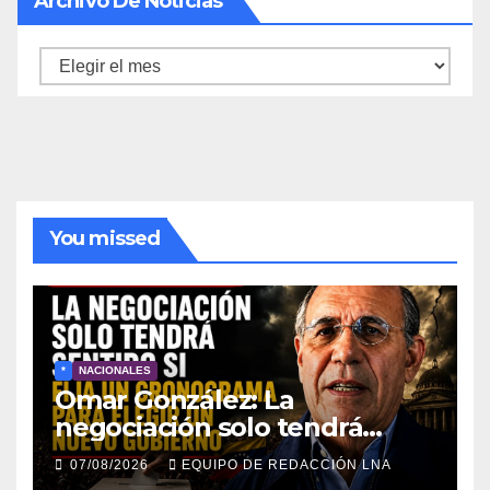
Archivo De Noticias
Archivo
de
noticias
You missed
*
NACIONALES
Omar González: La
negociación solo tendrá
sentido si fija un cronograma
07/08/2026
EQUIPO DE REDACCIÓN LNA
para elegir un nuevo