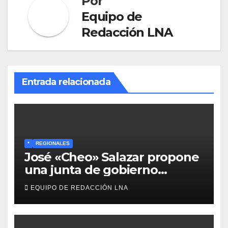
Por
Equipo de
Redacción LNA
Entrada relacionada
*
REGIONALES
José «Cheo» Salazar propone
una junta de gobierno
transitoria ante la crisis de
EQUIPO DE REDACCIÓN LNA
representatividad en
Venezuela