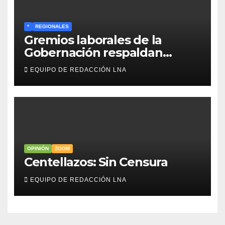
*
REGIONALES
Gremios laborales de la
Gobernación respaldan
propuesta de Bono
EQUIPO DE REDACCIÓN LNA
Recreativo de 100 dólares
para jubilados, pensionados y
activos
OPINIÓN
ZOOM
Centellazos: Sin Censura
EQUIPO DE REDACCIÓN LNA