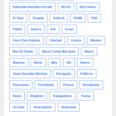
Edmundo González Urrutia
EE.UU
Elecciones
El Tigre
España
Falleció
FANB
FGD
Fútbol
Guerra
Irán
Israel
José Cheo Salazar
Libertad
Lluvias
Maduro
Mar De Fondo
María Corina Machado
Muere
Muertos
Murió
Más
NO
Nuevo
Omar González Moreno
Pariaguán
Políticos
Posiciones
Presidente
Presos
Resultados
Rusia
Régimen
Trabajadores
Trump
Ucrania
Venezolanos
Venezuela