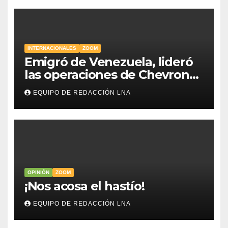
INTERNACIONALES
ZOOM
Emigró de Venezuela, lideró
las operaciones de Chevron
en EE.UU. y hoy es la única
EQUIPO DE REDACCIÓN LNA
mujer CEO en Vaca Muerta
OPINIÓN
ZOOM
​¡Nos acosa el hastío!
EQUIPO DE REDACCIÓN LNA