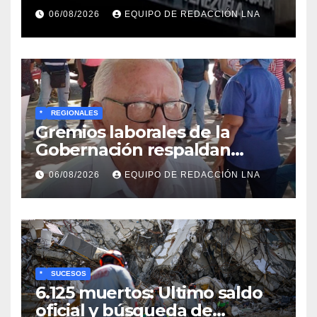
familiar en Venezuela
06/08/2026
EQUIPO DE REDACCIÓN LNA
*
REGIONALES
Gremios laborales de la
Gobernación respaldan
propuesta de Bono
06/08/2026
EQUIPO DE REDACCIÓN LNA
Recreativo de 100 dólares
para jubilados, pensionados y
activos
*
SUCESOS
6.125 muertos: Ultimo saldo
oficial y búsqueda de