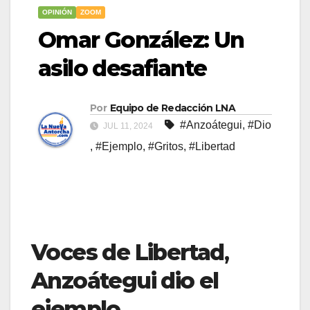
OPINIÓN
ZOOM
Omar González: Un
asilo desafiante
Por
Equipo de Redacción LNA
#Anzoátegui
,
#Dio
JUL 11, 2024
,
#Ejemplo
,
#Gritos
,
#Libertad
Voces de Libertad
,
Anzoátegui dio el
ejemplo