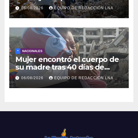
cadáveres continúa entre los
06/08/2026
EQUIPO DE REDACCIÓN LNA
escombros
*
NACIONALES
Mujer encontró el cuerpo de
su madre tras 40 días de
búsqueda en Tanaguarena
06/08/2026
EQUIPO DE REDACCIÓN LNA