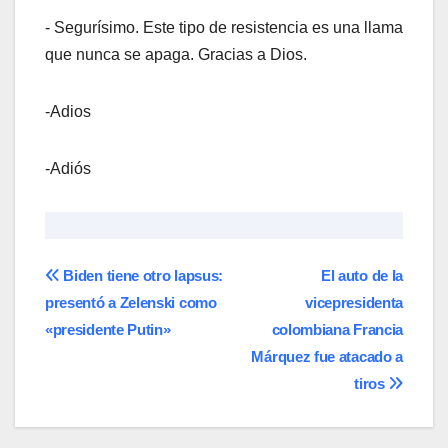
‐ Segurísimo. Este tipo de resistencia es una llama
que nunca se apaga. Gracias a Dios.
-Adios
-Adiós
Navegación
Biden tiene otro lapsus:
El auto de la
presentó a Zelenski como
vicepresidenta
de
«presidente Putin»
colombiana Francia
entradas
Márquez fue atacado a
tiros