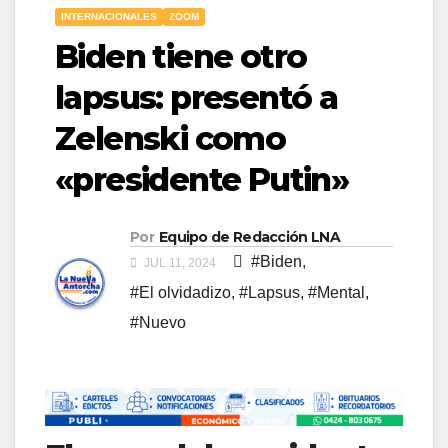
INTERNACIONALES
ZOOM
Biden tiene otro
lapsus: presentó a
Zelenski como
«presidente Putin»
Por
Equipo de Redacción LNA
#Biden
,
JUL 11, 2024
#El olvidadizo
,
#Lapsus
,
#Mental
,
#Nuevo