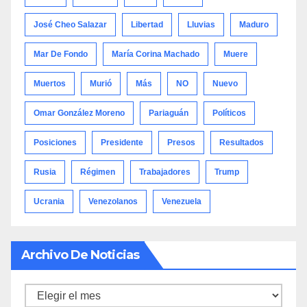
José Cheo Salazar
Libertad
Lluvias
Maduro
Mar De Fondo
María Corina Machado
Muere
Muertos
Murió
Más
NO
Nuevo
Omar González Moreno
Pariaguán
Políticos
Posiciones
Presidente
Presos
Resultados
Rusia
Régimen
Trabajadores
Trump
Ucrania
Venezolanos
Venezuela
Archivo De Noticias
Archivo