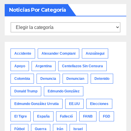
Noticias Por Categoría
Noticias
por
categoría
Accidente
Alexander Compiani
Anzoátegui
Apoyo
Argentina
Centellazos Sin Censura
Colombia
Denuncia
Denuncian
Detenido
Donald Trump
Edmundo González
Edmundo González Urrutia
EE.UU
Elecciones
El Tigre
España
Falleció
FANB
FGD
Fútbol
Guerra
Irán
Israel