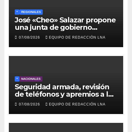
*
REGIONALES
José «Cheo» Salazar propone
una junta de gobierno
transitoria ante la crisis de
07/08/2026
EQUIPO DE REDACCIÓN LNA
representatividad en
Venezuela
*
NACIONALES
Seguridad armada, revisión
de teléfonos y apremios a la
prensa en el reinicio del
07/08/2026
EQUIPO DE REDACCIÓN LNA
diálogo venezolano