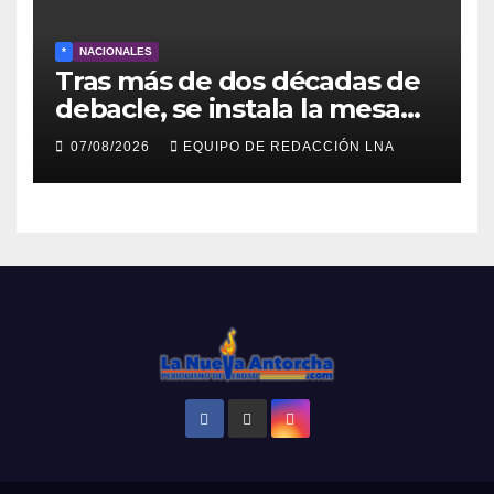
*
NACIONALES
Tras más de dos décadas de
debacle, se instala la mesa
para el capítulo final del
07/08/2026
EQUIPO DE REDACCIÓN LNA
diálogo venezolano