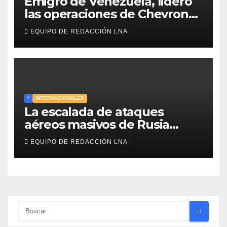
Emigró de Venezuela, lideró
las operaciones de Chevron
en EE.UU. y hoy es la única
EQUIPO DE REDACCIÓN LNA
mujer CEO en Vaca Muerta
*
INTERNACIONALES
La escalada de ataques
aéreos masivos de Rusia
sobre Kiev y centros
EQUIPO DE REDACCIÓN LNA
energéticos eleva la tensión
en el conflicto ucraniano