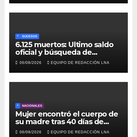
para jubilados, pensionados y
activos
*
SUCESOS
6.125 muertos: Ultimo saldo
oficial y búsqueda de
cadáveres continúa entre los
06/08/2026
EQUIPO DE REDACCIÓN LNA
escombros
*
NACIONALES
Mujer encontró el cuerpo de
su madre tras 40 días de
búsqueda en Tanaguarena
06/08/2026
EQUIPO DE REDACCIÓN LNA