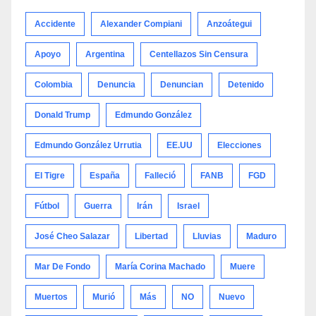
categoría
Accidente
Alexander Compiani
Anzoátegui
Apoyo
Argentina
Centellazos Sin Censura
Colombia
Denuncia
Denuncian
Detenido
Donald Trump
Edmundo González
Edmundo González Urrutia
EE.UU
Elecciones
El Tigre
España
Falleció
FANB
FGD
Fútbol
Guerra
Irán
Israel
José Cheo Salazar
Libertad
Lluvias
Maduro
Mar De Fondo
María Corina Machado
Muere
Muertos
Murió
Más
NO
Nuevo