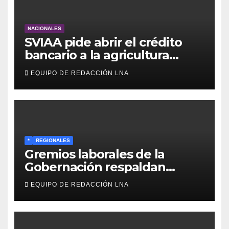
NACIONALES
SVIAA pide abrir el crédito
bancario a la agricultura
familiar en Venezuela
EQUIPO DE REDACCIÓN LNA
*
REGIONALES
Gremios laborales de la
Gobernación respaldan
propuesta de Bono
EQUIPO DE REDACCIÓN LNA
Recreativo de 100 dólares
para jubilados, pensionados y
activos