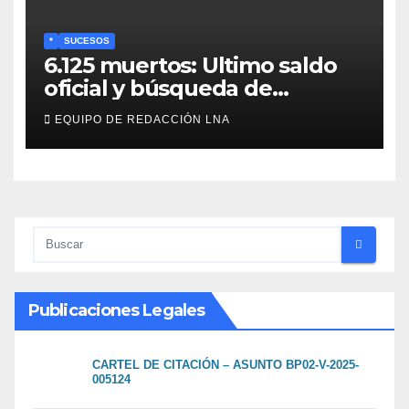
*
SUCESOS
6.125 muertos: Ultimo saldo
oficial y búsqueda de
cadáveres continúa entre los
EQUIPO DE REDACCIÓN LNA
escombros
Publicaciones Legales
CARTEL DE CITACIÓN – ASUNTO BP02-V-2025-
005124