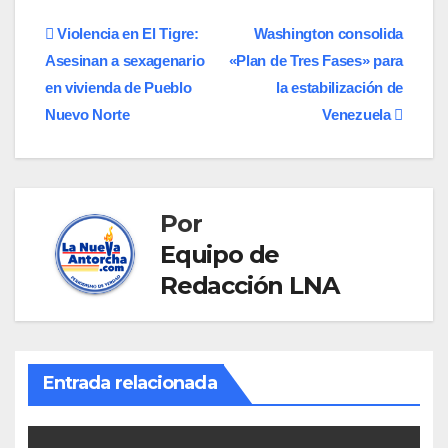
Navegación
Violencia en El Tigre:
​Washington consolida
Asesinan a sexagenario
«Plan de Tres Fases» para
de
en vivienda de Pueblo
la estabilización de
entradas
Nuevo Norte
Venezuela
Por
Equipo de
Redacción LNA
Entrada relacionada