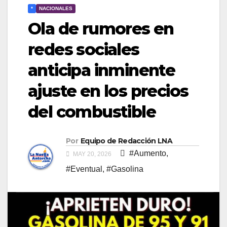
*
NACIONALES
​Ola de rumores en
redes sociales
anticipa inminente
ajuste en los precios
del combustible
Por
Equipo de Redacción LNA
#Aumento
,
MAY 20, 2026
#Eventual
,
#Gasolina