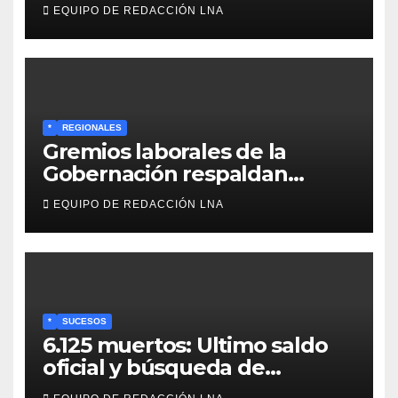
familiar en Venezuela
EQUIPO DE REDACCIÓN LNA
*
REGIONALES
Gremios laborales de la
Gobernación respaldan
propuesta de Bono
EQUIPO DE REDACCIÓN LNA
Recreativo de 100 dólares
para jubilados, pensionados y
activos
*
SUCESOS
6.125 muertos: Ultimo saldo
oficial y búsqueda de
cadáveres continúa entre los