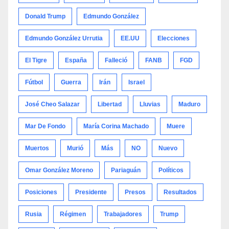
Donald Trump
Edmundo González
Edmundo González Urrutia
EE.UU
Elecciones
El Tigre
España
Falleció
FANB
FGD
Fútbol
Guerra
Irán
Israel
José Cheo Salazar
Libertad
Lluvias
Maduro
Mar De Fondo
María Corina Machado
Muere
Muertos
Murió
Más
NO
Nuevo
Omar González Moreno
Pariaguán
Políticos
Posiciones
Presidente
Presos
Resultados
Rusia
Régimen
Trabajadores
Trump