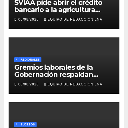
SVIAA pide abrir el crédito
bancario a la agricultura
familiar en Venezuela
06/08/2026
EQUIPO DE REDACCIÓN LNA
*
REGIONALES
Gremios laborales de la
Gobernación respaldan
propuesta de Bono
06/08/2026
EQUIPO DE REDACCIÓN LNA
Recreativo de 100 dólares
para jubilados, pensionados y
activos
*
SUCESOS