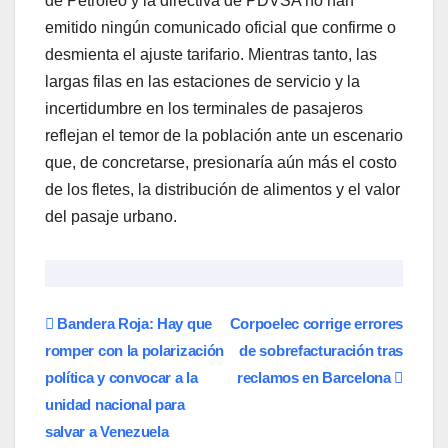
de Petróleo y la directiva de PDVSA no han
emitido ningún comunicado oficial que confirme o
desmienta el ajuste tarifario. Mientras tanto, las
largas filas en las estaciones de servicio y la
incertidumbre en los terminales de pasajeros
reflejan el temor de la población ante un escenario
que, de concretarse, presionaría aún más el costo
de los fletes, la distribución de alimentos y el valor
del pasaje urbano.
Navegación
Bandera Roja: Hay que
Corpoelec corrige errores
romper con la polarización
de sobrefacturación tras
de
política y convocar a la
reclamos en Barcelona
entradas
unidad nacional para
salvar a Venezuela