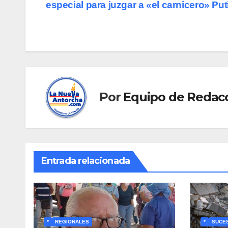
especial para juzgar a «el carnicero» Put
de
entradas
Por
Equipo de Redac
Entrada relacionada
*
REGIONALES
*
SUCE