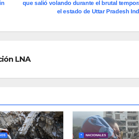
in
que salió volando durante el brutal tempor
el estado de Uttar Pradesh In
ción LNA
SOS
*
NACIONALES