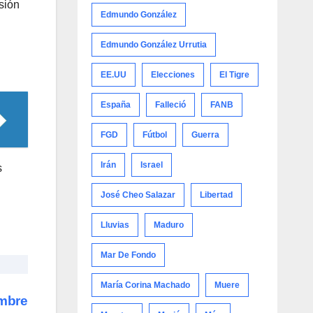
usión
Edmundo González
Edmundo González Urrutia
EE.UU
Elecciones
El Tigre
España
Falleció
FANB
FGD
Fútbol
Guerra
Irán
Israel
s
José Cheo Salazar
Libertad
Lluvias
Maduro
Mar De Fondo
María Corina Machado
Muere
ombre