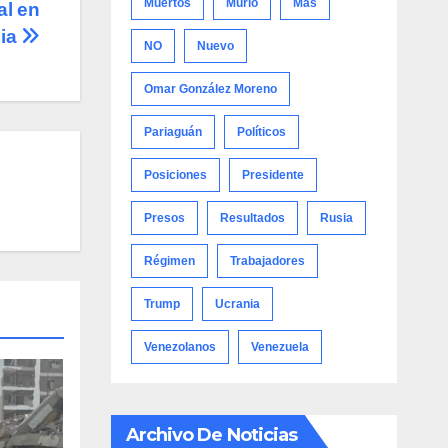
Muertos
Murió
Más
al en
dia
NO
Nuevo
Omar González Moreno
Pariaguán
Políticos
Posiciones
Presidente
Presos
Resultados
Rusia
Régimen
Trabajadores
Trump
Ucrania
Venezolanos
Venezuela
Archivo De Noticias