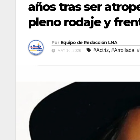
años tras ser atro
pleno rodaje y frent
Por
Equipo de Redacción LNA
#Actriz
,
#Arrollada
,
#
MAY 16, 2026