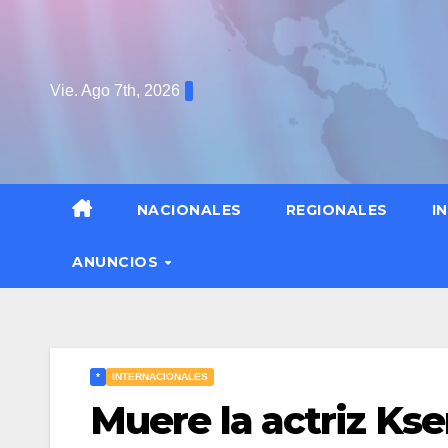
Saltar
al
contenido
Vie. Ago 7th, 2026
NACIONALES
REGIONALES
I
ANUNCIOS
*
INTERNACIONALES
Muere la actriz Kse