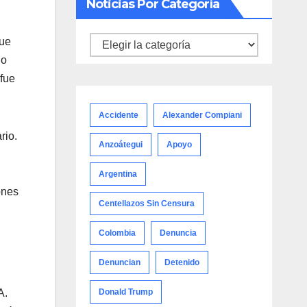
Noticias Por Categoría
fue
Noticias
lo
por
 fue
categoría
Accidente
Alexander Compiani
rio.
Anzoátegui
Apoyo
Argentina
ones
Centellazos Sin Censura
Colombia
Denuncia
Denuncian
Detenido
A.
Donald Trump