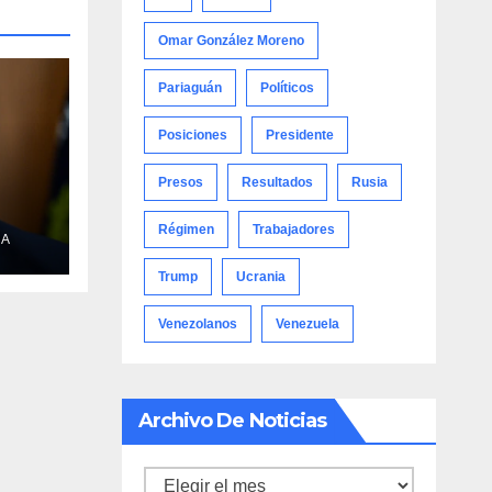
Omar González Moreno
Pariaguán
Políticos
Posiciones
Presidente
Presos
Resultados
Rusia
Régimen
Trabajadores
NA
 la
Omán
Trump
Ucrania
Venezolanos
Venezuela
muz
Archivo De Noticias
Archivo