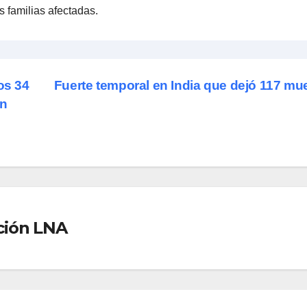
 familias afectadas.
os 34
Fuerte temporal en India que dejó 117 mu
en
ción LNA