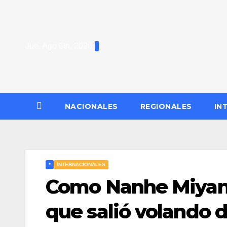
Saltar
al
contenido
Jue. Ago 6th, 2026
NACIONALES
REGIONALES
IN
*
INTERNACIONALES
Como Nanhe Miyan 
que salió volando d