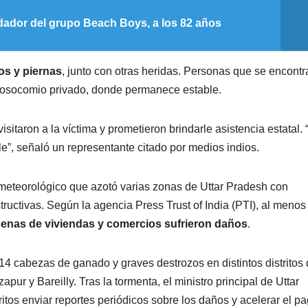
dador del grupo Beach Boys, a los 82 años
os y piernas
, junto con otras heridas. Personas que se encont
n nosocomio privado, donde permanece estable.
sitaron a la víctima y prometieron brindarle asistencia estatal. 
e”, señaló un representante citado por medios indios.
 meteorológico que azotó varias zonas de Uttar Pradesh con
structivas. Según la agencia Press Trust of India (PTI), al meno
cenas de viviendas y comercios sufrieron daños
.
14 cabezas de ganado y graves destrozos en distintos distritos 
pur y Bareilly. Tras la tormenta, el ministro principal de Uttar
tritos enviar reportes periódicos sobre los daños y acelerar el p