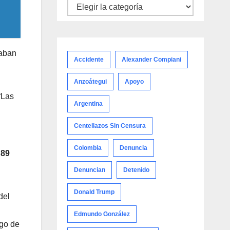
Noticias
por
categoría
raban
Accidente
Alexander Compiani
Anzoátegui
Apoyo
“Las
Argentina
Centellazos Sin Censura
Colombia
Denuncia
s
89
Denuncian
Detenido
Donald Trump
del
Edmundo González
ago de