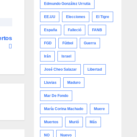
Edmundo González Urrutia
EE.UU
Elecciones
El Tigre
España
Falleció
FANB
ertos
FGD
Fútbol
Guerra
Irán
Israel
José Cheo Salazar
Libertad
Lluvias
Maduro
Mar De Fondo
María Corina Machado
Muere
Muertos
Murió
Más
NO
Nuevo