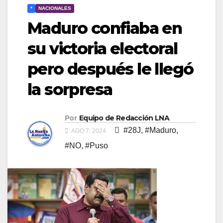
*
NACIONALES
Maduro confiaba en
su victoria electoral
pero después le llegó
la sorpresa
Por
Equipo de Redacción LNA
#28J
,
#Maduro
,
AGO 7, 2024
#NO
,
#Puso