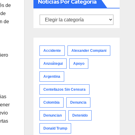
Noticias Por Categoría
ués de
 de
Noticias
ón de
por
categoría
Accidente
Alexander Compiani
iero
Anzoátegui
Apoyo
Argentina
Centellazos Sin Censura
ias
Colombia
Denuncia
tener
evio
Denuncian
Detenido
rtas
Donald Trump