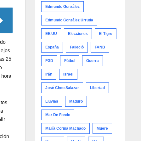
Edmundo González
Edmundo González Urrutia
EE.UU
Elecciones
El Tigre
ado
España
Falleció
FANB
lejos
ras 25
FGD
Fútbol
Guerra
o
Irán
Israel
 hora
José Cheo Salazar
Libertad
Lluvias
Maduro
ntos
la
Mar De Fondo
lir
María Corina Machado
Muere
ción