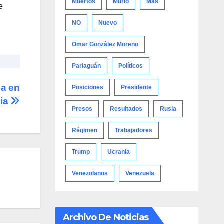
Muertos
Murió
Más
e
NO
Nuevo
Omar González Moreno
Pariaguán
Políticos
sa en
Posiciones
Presidente
dia
Presos
Resultados
Rusia
Régimen
Trabajadores
Trump
Ucrania
Venezolanos
Venezuela
Archivo De Noticias