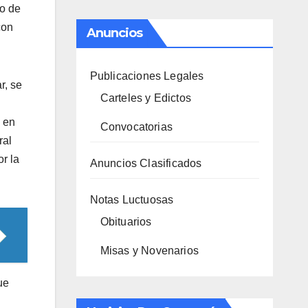
no de
con
Anuncios
Publicaciones Legales
r, se
Carteles y Edictos
a en
Convocatorias
ral
r la
Anuncios Clasificados
Notas Luctuosas
Obituarios
Misas y Novenarios
ue