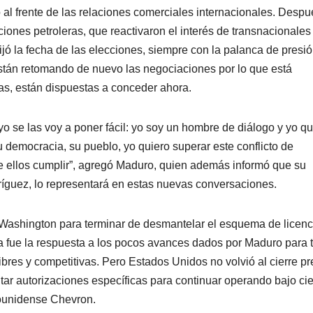
 al frente de las relaciones comerciales internacionales. Desp
iones petroleras, que reactivaron el interés de transnacionales
ó la fecha de las elecciones, siempre con la palanca de presi
están retomando de nuevo las negociaciones por lo que está
as, están dispuestas a conceder ahora.
o se las voy a poner fácil: yo soy un hombre de diálogo y yo qu
 democracia, su pueblo, yo quiero superar este conflicto de
 de ellos cumplir”, agregó Maduro, quien además informó que su
dríguez, lo representará en estas nuevas conversaciones.
r Washington para terminar de desmantelar el esquema de licenc
a fue la respuesta a los pocos avances dados por Maduro para 
bres y competitivas. Pero Estados Unidos no volvió al cierre pr
itar autorizaciones específicas para continuar operando bajo cie
ounidense Chevron.