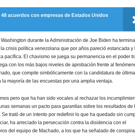
mó 48 acuerdos con empresas de Estados Unidos
o Washington durante la Administración de Joe Biden ha termin
 la crisis política venezolana que por años pareció estancada y 
ica pacífica. El chavismo se juega su permanencia en el poder t
llega con los más bajos niveles de aprobación frente al fenómen
chado, que compite simbólicamente con la candidatura de última
 la mayoría de las encuestas por una amplia ventaja.
smos pero que ha han sido vocales al rechazar los incumplimie
nas semanas un pacto para garantías sobre los resultados de 
. Se trató de un intento por redefinir lo que ha quedado sin cump
iar, ha arreciado la persecución contra la disidencia con el
mbros del equipo de Machado, a los que ha señalado de conspira