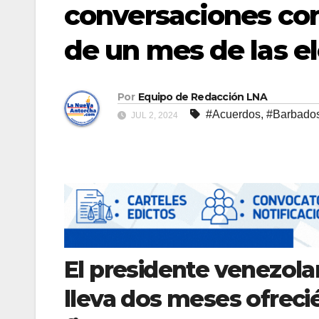
conversaciones co
de un mes de las e
Por
Equipo de Redacción LNA
#Acuerdos
,
#Barbado
JUL 2, 2024
El presidente venezola
lleva dos meses ofreci