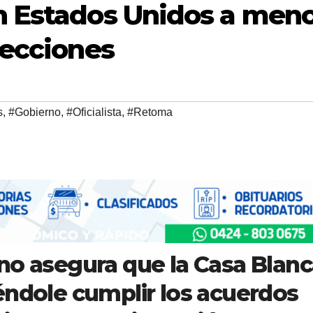
n Estados Unidos a men
lecciones
s
,
#Gobierno
,
#Oficialista
,
#Retoma
no asegura que la Casa Blan
éndole cumplir los acuerdos