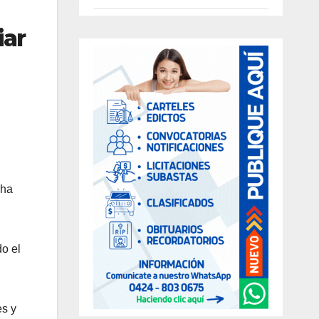
iar
 ha
o el
es y