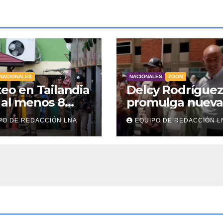
NACIONALES
NACIONALES
ZOOM
teo en Tailandia
Delcy Rodríguez
 al menos 8
promulga nueva
diantes
Ley de
PO DE REDACCIÓN LNA
EQUIPO DE REDACCIÓN L
tos y 30
Arrendamiento
dos
para atender a
familias
damnificadas