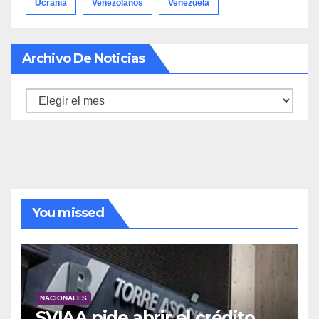
Ucrania
Venezolanos
Venezuela
Archivo De Noticias
Archivo
de
noticias
You missed
NACIONALES
SVIAA pide abrir el crédito