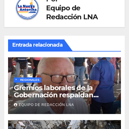
Equipo de
Redacción LNA
Entrada relacionada
*
REGIONALES
Gremios laborales de la
Gobernación respaldan
propuesta de Bono
EQUIPO DE REDACCIÓN LNA
Recreativo de 100 dólares
para jubilados, pensionados y
activos