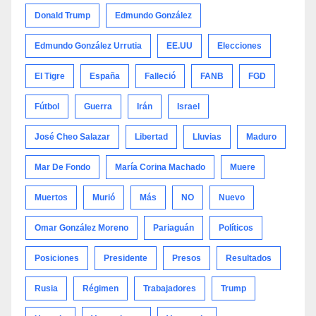
Donald Trump
Edmundo González
Edmundo González Urrutia
EE.UU
Elecciones
El Tigre
España
Falleció
FANB
FGD
Fútbol
Guerra
Irán
Israel
José Cheo Salazar
Libertad
Lluvias
Maduro
Mar De Fondo
María Corina Machado
Muere
Muertos
Murió
Más
NO
Nuevo
Omar González Moreno
Pariaguán
Políticos
Posiciones
Presidente
Presos
Resultados
Rusia
Régimen
Trabajadores
Trump