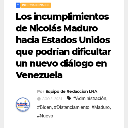
*
INTERNACIONALES
Los incumplimientos
de Nicolás Maduro
hacia Estados Unidos
que podrían dificultar
un nuevo diálogo en
Venezuela
Por
Equipo de Redacción LNA
#Administración
,
AGO 3, 2024
#Biden
,
#Distanciamiento
,
#Maduro
,
#Nuevo