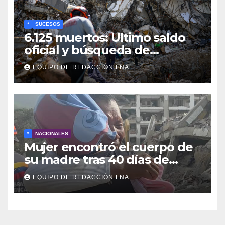
*
SUCESOS
6.125 muertos: Ultimo saldo
oficial y búsqueda de
cadáveres continúa entre los
EQUIPO DE REDACCIÓN LNA
escombros
*
NACIONALES
Mujer encontró el cuerpo de
su madre tras 40 días de
búsqueda en Tanaguarena
EQUIPO DE REDACCIÓN LNA