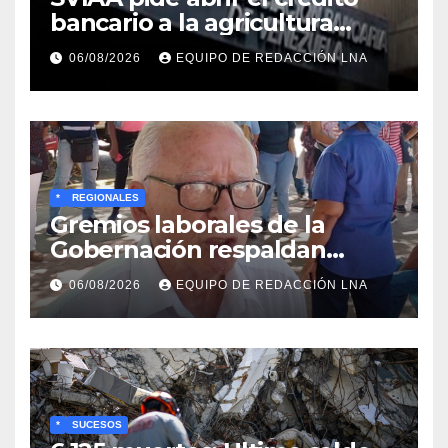
bancario a la agricultura
familiar en Venezuela
06/08/2026
EQUIPO DE REDACCIÓN LNA
*
REGIONALES
Gremios laborales de la
Gobernación respaldan
propuesta de Bono
06/08/2026
EQUIPO DE REDACCIÓN LNA
Recreativo de 100 dólares
para jubilados, pensionados y
activos
*
SUCESOS