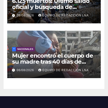
6.125 muertos: Ultimo saldo
oficial y búsqueda de
cadáveres continúa entre los
06/08/2026
EQUIPO DE REDACCIÓN LNA
escombros
*
NACIONALES
Mujer encontró el cuerpo de
su madre tras 40 días de
búsqueda en Tanaguarena
06/08/2026
EQUIPO DE REDACCIÓN LNA