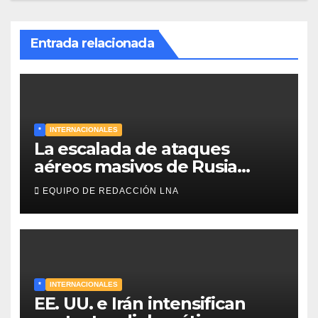
Entrada relacionada
*
INTERNACIONALES
La escalada de ataques
aéreos masivos de Rusia
sobre Kiev y centros
EQUIPO DE REDACCIÓN LNA
energéticos eleva la tensión
en el conflicto ucraniano
*
INTERNACIONALES
EE. UU. e Irán intensifican