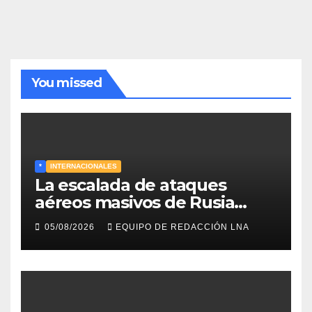
noticias
You missed
*
INTERNACIONALES
La escalada de ataques
aéreos masivos de Rusia
sobre Kiev y centros
05/08/2026
EQUIPO DE REDACCIÓN LNA
energéticos eleva la tensión
en el conflicto ucraniano