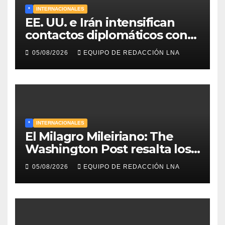
*
INTERNACIONALES
EE. UU. e Irán intensifican
contactos diplomáticos con
la mediación de Omán para
05/08/2026
EQUIPO DE REDACCIÓN LNA
reabrir el estrecho de Ormuz
*
INTERNACIONALES
El Milagro Mileiriano: The
Washington Post resalta los
resultados de la economía de
05/08/2026
EQUIPO DE REDACCIÓN LNA
Milei y lo califica como «El
renacimiento de Argentina
continúa»