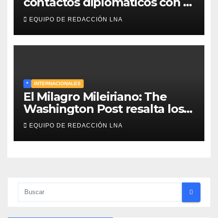
contactos diplomáticos con la
mediación de Omán para
EQUIPO DE REDACCIÓN LNA
reabrir el estrecho de Ormuz
*
INTERNACIONALES
El Milagro Mileiriano: The
Washington Post resalta los
resultados de la economía de
EQUIPO DE REDACCIÓN LNA
Milei y lo califica como «El
renacimiento de Argentina
continúa»