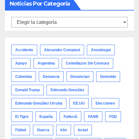
Noticias Por Categoría
Noticias
por
categoría
Accidente
Alexander Compiani
Anzoátegui
Apoyo
Argentina
Centellazos Sin Censura
Colombia
Denuncia
Denuncian
Detenido
Donald Trump
Edmundo González
Edmundo González Urrutia
EE.UU
Elecciones
El Tigre
España
Falleció
FANB
FGD
Fútbol
Guerra
Irán
Israel