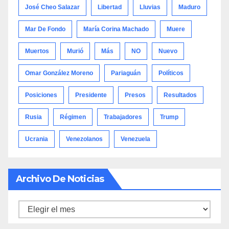
José Cheo Salazar
Libertad
Lluvias
Maduro
Mar De Fondo
María Corina Machado
Muere
Muertos
Murió
Más
NO
Nuevo
Omar González Moreno
Pariaguán
Políticos
Posiciones
Presidente
Presos
Resultados
Rusia
Régimen
Trabajadores
Trump
Ucrania
Venezolanos
Venezuela
Archivo De Noticias
Archivo
de