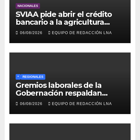
NACIONALES
SVIAA pide abrir el crédito
bancario a la agricultura
familiar en Venezuela
06/08/2026
EQUIPO DE REDACCIÓN LNA
*
REGIONALES
Gremios laborales de la
Gobernación respaldan
propuesta de Bono
06/08/2026
EQUIPO DE REDACCIÓN LNA
Recreativo de 100 dólares
para jubilados, pensionados y
activos