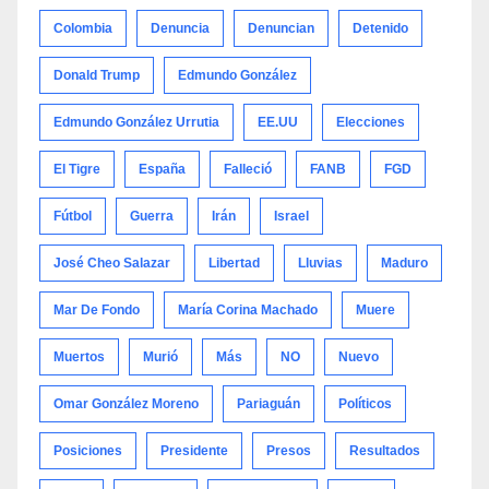
Colombia
Denuncia
Denuncian
Detenido
Donald Trump
Edmundo González
Edmundo González Urrutia
EE.UU
Elecciones
El Tigre
España
Falleció
FANB
FGD
Fútbol
Guerra
Irán
Israel
José Cheo Salazar
Libertad
Lluvias
Maduro
Mar De Fondo
María Corina Machado
Muere
Muertos
Murió
Más
NO
Nuevo
Omar González Moreno
Pariaguán
Políticos
Posiciones
Presidente
Presos
Resultados