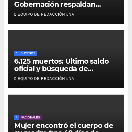
Gobernación respaldan
propuesta de Bono
EQUIPO DE REDACCIÓN LNA
Recreativo de 100 dólares
para jubilados, pensionados y
activos
*
SUCESOS
6.125 muertos: Ultimo saldo
oficial y búsqueda de
cadáveres continúa entre los
EQUIPO DE REDACCIÓN LNA
escombros
*
NACIONALES
Mujer encontró el cuerpo de