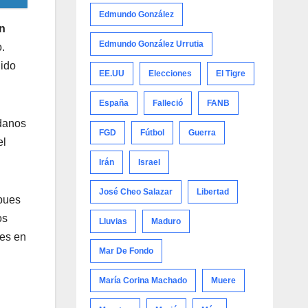
Edmundo González
n
Edmundo González Urrutia
o.
nido
EE.UU
Elecciones
El Tigre
España
Falleció
FANB
adanos
FGD
Fútbol
Guerra
el
Irán
Israel
José Cheo Salazar
Libertad
 pues
os
Lluvias
Maduro
nes en
Mar De Fondo
María Corina Machado
Muere