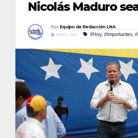
Nicolás Maduro se
Por
Equipo de Redacción LNA
#Hoy
,
#Importantes
,
#
AGO 6, 2024