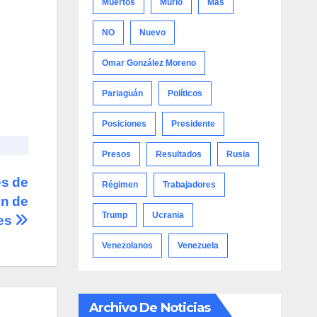
Muertos
Murió
Más
NO
Nuevo
Omar González Moreno
Pariaguán
Políticos
Posiciones
Presidente
Presos
Resultados
Rusia
es de
Régimen
Trabajadores
ón de
Trump
Ucrania
les
Venezolanos
Venezuela
Archivo De Noticias