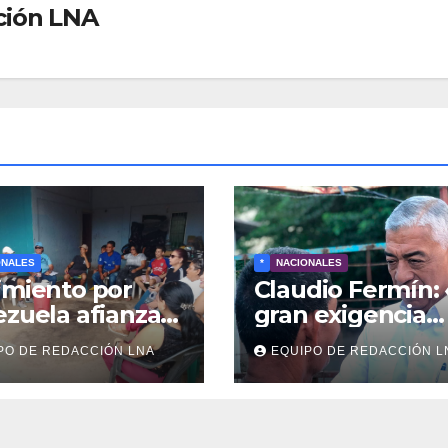
ción LNA
ONALES
*
NACIONALES
miento por
Claudio Fermín:
zuela afianza
gran exigencia
resencia
existencial es ho
PO DE REDACCIÓN LNA
EQUIPO DE REDACCIÓN L
nitaria en La
defensa de la
erosa y otras
soberanía»
unidades de
átegui