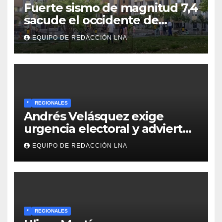
Fuerte sismo de magnitud 7,4
sacude el occidente de
Colombia y deja graves daños
EQUIPO DE REDACCIÓN LNA
en Chocó
*
REGIONALES
Andrés Velásquez exige
urgencia electoral y advierte:
«Sin presión en la calle no
EQUIPO DE REDACCIÓN LNA
habrá elecciones»
*
REGIONALES