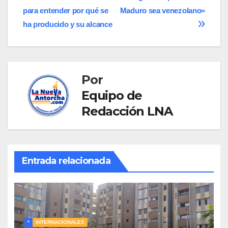
de
para entender por qué se
Maduro sea venezolano»
entradas
ha producido y su alcance
Por
Equipo de
Redacción LNA
Entrada relacionada
*
INTERNACIONALES