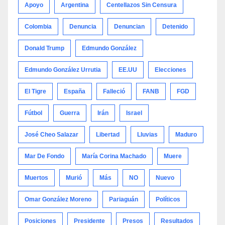
Apoyo
Argentina
Centellazos Sin Censura
Colombia
Denuncia
Denuncian
Detenido
Donald Trump
Edmundo González
Edmundo González Urrutia
EE.UU
Elecciones
El Tigre
España
Falleció
FANB
FGD
Fútbol
Guerra
Irán
Israel
José Cheo Salazar
Libertad
Lluvias
Maduro
Mar De Fondo
María Corina Machado
Muere
Muertos
Murió
Más
NO
Nuevo
Omar González Moreno
Pariaguán
Políticos
Posiciones
Presidente
Presos
Resultados