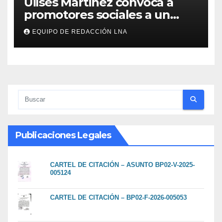
Ulises Martínez convoca a
promotores sociales a un
encuentro estratégico este
EQUIPO DE REDACCIÓN LNA
lunes en Barcelona en contra
de los apagones y malos
servicios
Publicaciones Legales
CARTEL DE CITACIÓN – ASUNTO BP02-V-2025-
005124
CARTEL DE CITACIÓN – BP02-F-2026-005053