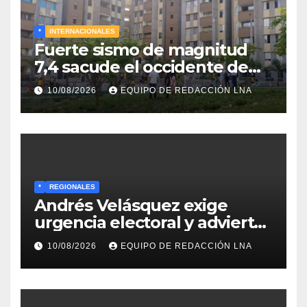
*
INTERNACIONALES
Fuerte sismo de magnitud
7,4 sacude el occidente de
Colombia y deja graves daños
10/08/2026
EQUIPO DE REDACCIÓN LNA
en Chocó
*
REGIONALES
Andrés Velásquez exige
urgencia electoral y advierte:
«Sin presión en la calle no
10/08/2026
EQUIPO DE REDACCIÓN LNA
habrá elecciones»