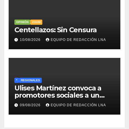
OPINIÓN
ZOOM
Centellazos: Sin Censura
10/08/2026
EQUIPO DE REDACCIÓN LNA
*
REGIONALES
Ulises Martínez convoca a
promotores sociales a un
encuentro estratégico este
09/08/2026
EQUIPO DE REDACCIÓN LNA
lunes en Barcelona en contra
de los apagones y malos
servicios