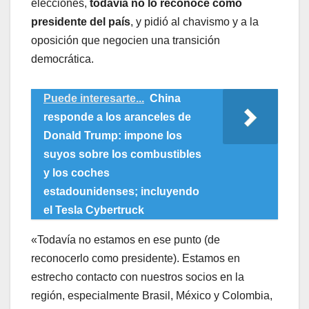
elecciones,
todavía no lo reconoce como
presidente del país
, y pidió al chavismo y a la
oposición que negocien una transición
democrática.
Puede interesarte...
China
responde a los aranceles de
Donald Trump: impone los
suyos sobre los combustibles
y los coches
estadounidenses; incluyendo
el Tesla Cybertruck
«Todavía no estamos en ese punto (de
reconocerlo como presidente). Estamos en
estrecho contacto con nuestros socios en la
región, especialmente Brasil, México y Colombia,