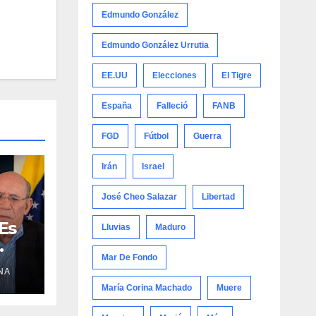
Edmundo González
Edmundo González Urrutia
EE.UU
Elecciones
El Tigre
España
Falleció
FANB
FGD
Fútbol
Guerra
Irán
Israel
José Cheo Salazar
Libertad
Es
Lluvias
Maduro
Mar De Fondo
NA
in
María Corina Machado
Muere