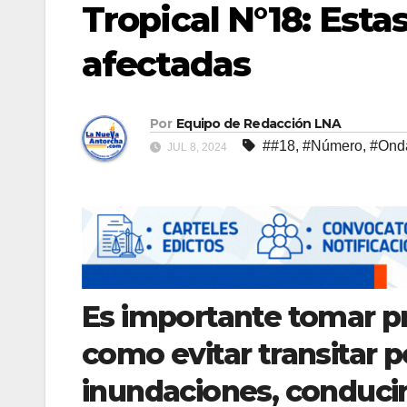
Tropical N°18: Esta
afectadas
Por
Equipo de Redacción LNA
##18
,
#Número
,
#Ond
JUL 8, 2024
Es importante tomar pr
como evitar transitar p
inundaciones, conducir