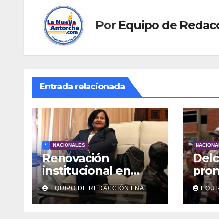
Por
Equipo de Redac
Entrada relacionada
*
NACIONALES
NACIONA
Renovación
Delc
institucional en
pro
Venezuela: TSJ y
Ley 
EQUIPO DE REDACCIÓN LNA
EQUI
CNE serían
Arr
designados a
para