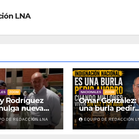
ción LNA
LES
ZOOM
NACIONALES
ZOOM
y Rodríguez
Omar González: 
mulga nueva
una burla pedir
de
ahorro cuando
PO DE REDACCIÓN LNA
EQUIPO DE REDACCIÓN L
endamiento
millones viven s
 atender a
luz y sin agua