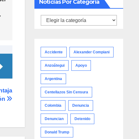
Noticias Por Categoría
,
Noticias
por
categoría
Accidente
Alexander Compiani
Anzoátegui
Apoyo
Argentina
ntaja
Centellazos Sin Censura
ión
Colombia
Denuncia
Denuncian
Detenido
Donald Trump