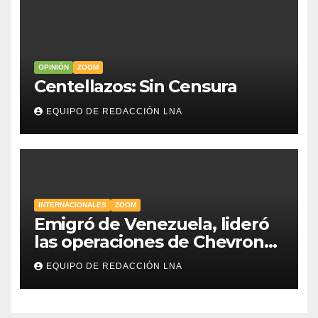
OPINIÓN
ZOOM
Centellazos: Sin Censura
EQUIPO DE REDACCIÓN LNA
INTERNACIONALES
ZOOM
Emigró de Venezuela, lideró
las operaciones de Chevron
en EE.UU. y hoy es la única
EQUIPO DE REDACCIÓN LNA
mujer CEO en Vaca Muerta