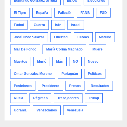
Edmundo González Urrutia
EE.UU
Elecciones
El Tigre
España
Falleció
FANB
FGD
Fútbol
Guerra
Irán
Israel
José Cheo Salazar
Libertad
Lluvias
Maduro
Mar De Fondo
María Corina Machado
Muere
Muertos
Murió
Más
NO
Nuevo
Omar González Moreno
Pariaguán
Políticos
Posiciones
Presidente
Presos
Resultados
Rusia
Régimen
Trabajadores
Trump
Ucrania
Venezolanos
Venezuela