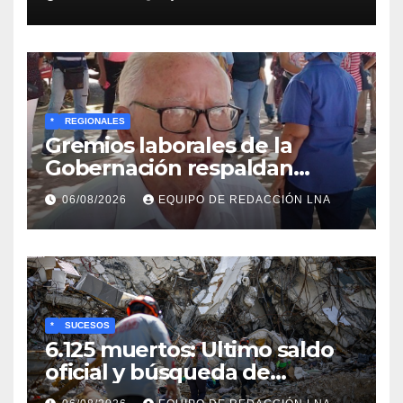
*
REGIONALES
Gremios laborales de la
Gobernación respaldan
propuesta de Bono
06/08/2026
EQUIPO DE REDACCIÓN LNA
Recreativo de 100 dólares
para jubilados, pensionados y
activos
*
SUCESOS
6.125 muertos: Ultimo saldo
oficial y búsqueda de
cadáveres continúa entre los