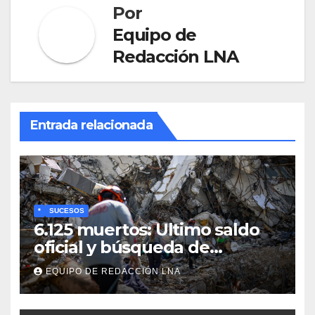
Por
Equipo de
Redacción LNA
Entrada relacionada
*
SUCESOS
6.125 muertos: Ultimo saldo
oficial y búsqueda de
cadáveres continúa entre los
EQUIPO DE REDACCIÓN LNA
escombros