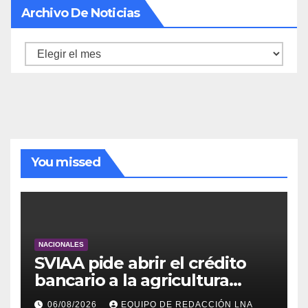
Archivo De Noticias
Archivo
de
noticias
You missed
NACIONALES
SVIAA pide abrir el crédito
bancario a la agricultura
familiar en Venezuela
06/08/2026
EQUIPO DE REDACCIÓN LNA