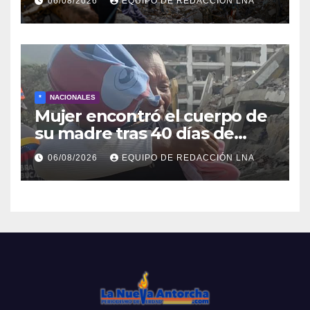
06/08/2026
EQUIPO DE REDACCIÓN LNA
escombros
*
NACIONALES
Mujer encontró el cuerpo de
su madre tras 40 días de
búsqueda en Tanaguarena
06/08/2026
EQUIPO DE REDACCIÓN LNA