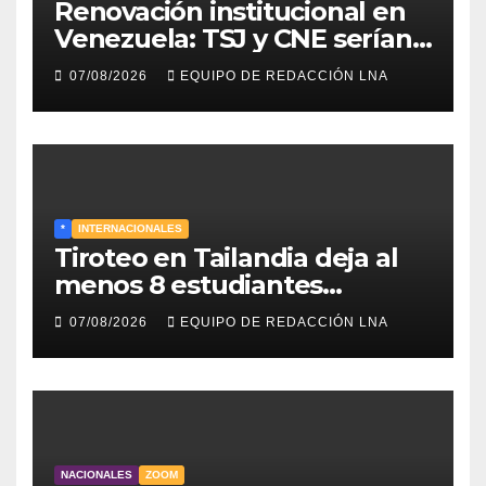
Renovación institucional en
Venezuela: TSJ y CNE serían
designados a finales de 2026
07/08/2026
EQUIPO DE REDACCIÓN LNA
*
INTERNACIONALES
Tiroteo en Tailandia deja al
menos 8 estudiantes
muertos y 30 heridos
07/08/2026
EQUIPO DE REDACCIÓN LNA
NACIONALES
ZOOM