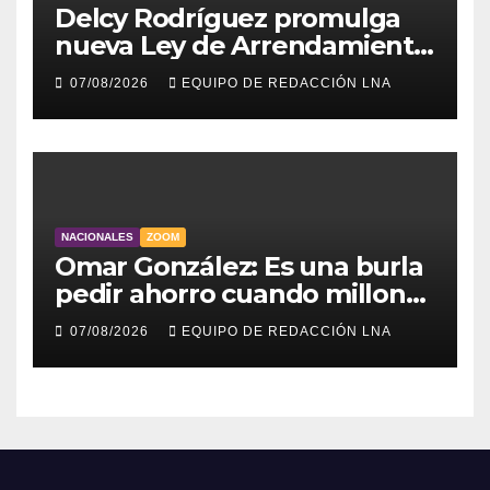
Delcy Rodríguez promulga
nueva Ley de Arrendamiento
para atender a familias
07/08/2026
EQUIPO DE REDACCIÓN LNA
damnificadas
NACIONALES
ZOOM
Omar González: Es una burla
pedir ahorro cuando millones
viven sin luz y sin agua
07/08/2026
EQUIPO DE REDACCIÓN LNA