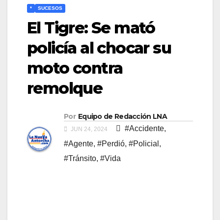
*
SUCESOS
El Tigre: Se mató
policía al chocar su
moto contra
remolque
Por
Equipo de Redacción LNA
#Accidente
,
JUN 24, 2024
#Agente
,
#Perdió
,
#Policial
,
#Tránsito
,
#Vida