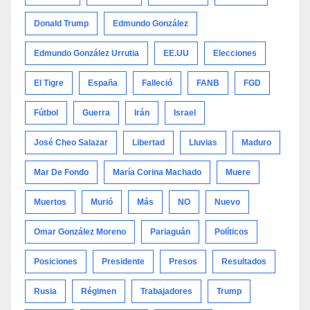
Donald Trump
Edmundo González
Edmundo González Urrutia
EE.UU
Elecciones
El Tigre
España
Falleció
FANB
FGD
Fútbol
Guerra
Irán
Israel
José Cheo Salazar
Libertad
Lluvias
Maduro
Mar De Fondo
María Corina Machado
Muere
Muertos
Murió
Más
NO
Nuevo
Omar González Moreno
Pariaguán
Políticos
Posiciones
Presidente
Presos
Resultados
Rusia
Régimen
Trabajadores
Trump