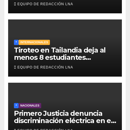
designados a finales de 2026
EQUIPO DE REDACCIÓN LNA
*
INTERNACIONALES
Tiroteo en Tailandia deja al
menos 8 estudiantes
muertos y 30 heridos
EQUIPO DE REDACCIÓN LNA
*
NACIONALES
Primero Justicia denuncia
discriminación eléctrica en el
interior del país