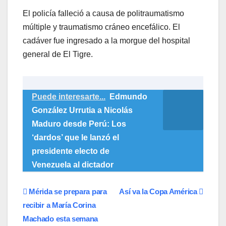
El policía falleció a causa de politraumatismo
múltiple y traumatismo cráneo encefálico. El
cadáver fue ingresado a la morgue del hospital
general de El Tigre.
Puede interesarte...
Edmundo
González Urrutia a Nicolás
Maduro desde Perú: Los
‘dardos’ que le lanzó el
presidente electo de
Venezuela al dictador
Navegación
Mérida se prepara para
Así va la Copa América
recibir a María Corina
de
Machado esta semana